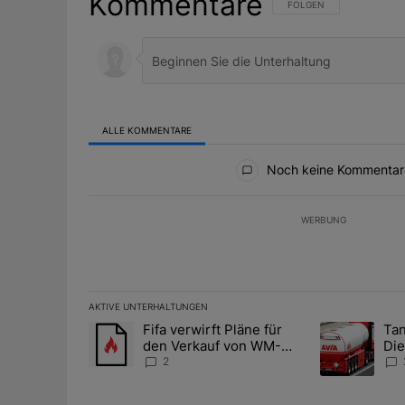
Kommentare
FOLGE DIESER UNTERHAL
FOLGEN
ALLE KOMMENTARE
Alle Kommentare
Noch keine Kommentar
WERBUNG
AKTIVE UNTERHALTUNGEN
Das Folgende ist eine Liste der am meisten kommentier
Fifa verwirft Pläne für
Tan
Ein Trendartikel mit dem Titel "Fifa verwirft Pläne f
Ein Trendartik
den Verkauf von WM-
Die
Anteilen
teu
2