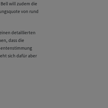
Bell will zudem die
ttungsquote von rund
einen detaillierten
hen, dass die
umentenstimmung
ieht sich dafür aber