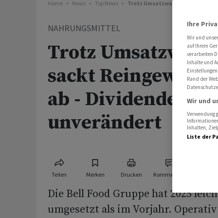
Home
News
Top News
Trotz Umsatzwachstum sackt Rein
Ihre Priv
NAHRUNGSMITTEL
Wir und unse
Trotz Umsatzwach
auf Ihrem Ger
verarbeiten D
Inhalte und A
sackt Reingewinn b
Einstellungen
Rand der Webs
Datenschutze
ab - Dividende blei
Wir und u
unverändert
Verwendung ge
Informationen
Inhalten, Zi
Liste der P
Teilen
Merken
Drucken
Kommentare
Die Bell Food Gruppe hat 2025 leic
umgesetzt als im Vorjahr. Operati