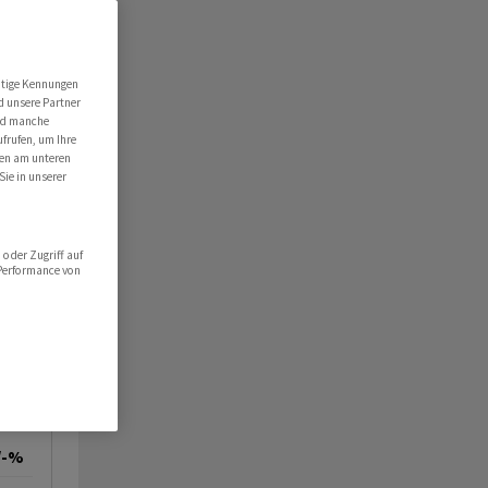
utige Kennungen
d unsere Partner
ind manche
ufrufen, um Ihre
ten am unteren
Sie in unserer
oder Zugriff auf
 Performance von
/-%