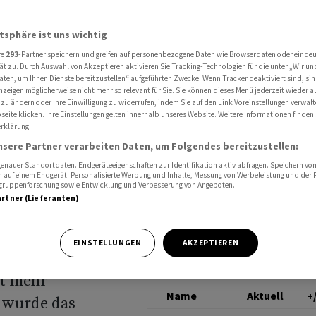
gewinn bei Bell ab - Dividende bleibt unverändert
BELL
atsphäre ist uns wichtig
re
293
-Partner speichern und greifen auf personenbezogene Daten wie Browserdaten oder einde
stum
ät zu. Durch Auswahl von Akzeptieren aktivieren Sie Tracking-Technologien für die unter „Wir un
aten, um Ihnen Dienste bereitzustellen“ aufgeführten Zwecke. Wenn Tracker deaktiviert sind, s
nzeigen möglicherweise nicht mehr so relevant für Sie. Sie können dieses Menü jederzeit wieder a
ei Bell
 zu ändern oder Ihre Einwilligung zu widerrufen, indem Sie auf den Link Voreinstellungen verwal
eite klicken. Ihre Einstellungen gelten innerhalb unseres Website. Weitere Informationen finden 
rklärung.
bt
nsere Partner verarbeiten Daten, um Folgendes bereitzustellen:
nauer Standortdaten. Endgeräteeigenschaften zur Identifikation aktiv abfragen. Speichern von 
 auf einem Endgerät. Personalisierte Werbung und Inhalte, Messung von Werbeleistung und der
elgruppenforschung sowie Entwicklung und Verbesserung von Angeboten.
artner (Lieferanten)
EINSTELLUNGEN
AKZEPTIEREN
ht mehr
Name
Aktuell
+
v wurde das