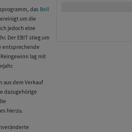
onsprogramm, das
Bell
ereinigt um die
ich jedoch eine
r. Der EBIT stieg um
die entsprechende
 Reingewinn lag mit
rjahr.
n aus dem Verkauf
ie dazugehörige
die
es hierzu.
unveränderte