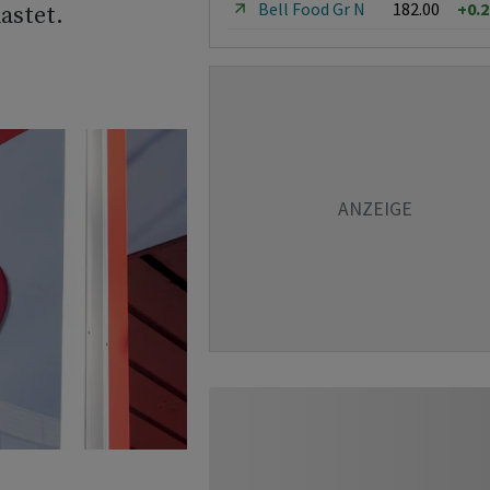
Bell Food Gr N
182.00
+0.
astet.