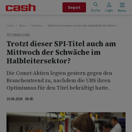
Depot
Suche
Login
Menu
Home
News
Top News
Aktie von Comet trotzt der Schwäche im Sektor - auch am
TECHNOLOGIE
Trotzt dieser SPI-Titel auch am
Mittwoch der Schwäche im
Halbleitersektor?
Die Comet-Aktien legten gestern gegen den
Branchentrend zu, nachdem die UBS ihren
Optimismus für den Titel bekräftigt hatte.
10.06.2026 06:45