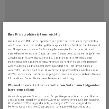
Die Aktien von
Comet
legten am Vortag nach erhöhten
Prognosen der
UBS
um 2,2 Prozent zu. So notiert die
Ihre Privatsphäre ist uns wichtig
Jahresbilanz bei +58 Prozent, auf Wochensicht
Wir und unsere
293
-Partner speichern und greifen auf personenbezogene Daten
resultiert nach wie vor ein 3-prozentiges Minus.
wie Browserdaten oder eindeutige Kennungen auf Ihrem Gerät zu. Durch Auswahl
von Akzeptieren aktivieren Sie Tracking-Technologien für die unter „Wir und
unsere Partner verarbeiten Daten, um Ihnen Dienste bereitzustellen“ aufgeführten
Gestern stemmten sich die Titel jedoch klar gegen den
Zwecke. Wenn Tracker deaktiviert sind, sind manche Inhalte und Anzeigen
möglicherweise nicht mehr so relevant für Sie. Sie können dieses Menü jederzeit
Negativtrend im Techsektor.
ABB
(-2,6 Prozent)
wieder aufrufen, um Ihre Einstellungen zu ändern oder Ihre Einwilligung zu
und
Logitech
(-1,9 Prozent) waren die klaren Verlierer
widerrufen, indem Sie auf den Link Voreinstellungen verwalten am unteren Rand
der Webseite klicken. Ihre Einstellungen gelten innerhalb unseres Website. Weitere
am SMI, auch andere Techwerte wie
VAT
(-1,2 Prozent)
Informationen finden Sie in unserer Datenschutzerklärung.
und
AMS Osram
(-1,1 Prozent) gaben nach einem
Wir und unsere Partner verarbeiten Daten, um Folgendes
starken bisherigen Verlauf nach.
bereitzustellen:
Verwendung genauer Standortdaten. Endgeräteeigenschaften zur Identifikation
Investoren dürften laut Analysten vor dem SpaceX-IPO
aktiv abfragen. Speichern von oder Zugriff auf Informationen auf einem Endgerät.
Personalisierte Werbung und Inhalte, Messung von Werbeleistung und der
am Freitag noch Gewinne mitnehmen, um Liquidität zu
Performance von Inhalten, Zielgruppenforschung sowie Entwicklung und