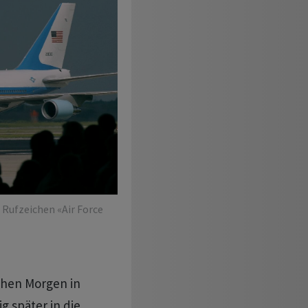
 Rufzeichen «Air Force
ühen Morgen in
 später in die