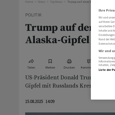
Home
News
Top News
Trump auf dem Weg zu Alaska-Gip
Ihre Priv
POLITIK
Wir und unse
auf Ihrem Ger
Trump auf dem We
verarbeiten D
Inhalte und A
Einstellungen
Alaska-Gipfel mit 
Rand der Webs
Datenschutze
Wir und u
Verwendung ge
Informationen
Inhalten, Zi
Teilen
Merken
Drucken
Kommentare
Liste der P
US-Präsident Donald Trump ist a
Gipfel mit Russlands Kremlchef Wl
15.08.2025 14:09