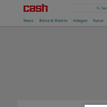
Sie lesen:
Trump auf dem Weg zu Alaska-Gipfel mit Pu
News
Börse & Märkte
Anlegen
Kurse