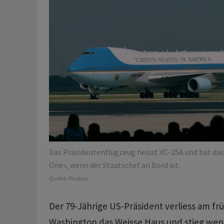
Das Präsidentenflugzeug heisst VC-25A und hat das
One», wenn der Staatschef an Bord ist.
Quelle:
Pixabay
Der 79-Jährige US-Präsident verliess am fr
Washington das Weisse Haus und stieg wenig