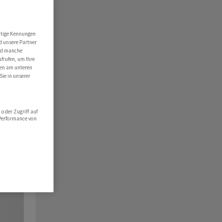
utige Kennungen
d unsere Partner
ind manche
ufrufen, um Ihre
ten am unteren
Sie in unserer
oder Zugriff auf
 Performance von