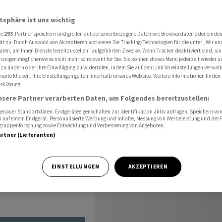
fel mit Putin
atsphäre ist uns wichtig
re
293
-Partner speichern und greifen auf personenbezogene Daten wie Browserdaten oder einde
ät zu. Durch Auswahl von Akzeptieren aktivieren Sie Tracking-Technologien für die unter „Wir un
g zu
aten, um Ihnen Dienste bereitzustellen“ aufgeführten Zwecke. Wenn Tracker deaktiviert sind, s
nzeigen möglicherweise nicht mehr so relevant für Sie. Sie können dieses Menü jederzeit wieder a
 zu ändern oder Ihre Einwilligung zu widerrufen, indem Sie auf den Link Voreinstellungen verwal
Putin
eite klicken. Ihre Einstellungen gelten innerhalb unseres Website. Weitere Informationen finden 
rklärung.
nsere Partner verarbeiten Daten, um Folgendes bereitzustellen:
nauer Standortdaten. Endgeräteeigenschaften zur Identifikation aktiv abfragen. Speichern von 
 auf einem Endgerät. Personalisierte Werbung und Inhalte, Messung von Werbeleistung und der
elgruppenforschung sowie Entwicklung und Verbesserung von Angeboten.
artner (Lieferanten)
uf dem Weg zum
adimir Putin.
EINSTELLUNGEN
AKZEPTIEREN