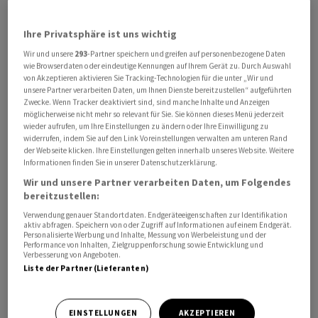
Ihre Privatsphäre ist uns wichtig
Wir und unsere
293
-Partner speichern und greifen auf personenbezogene Daten
wie Browserdaten oder eindeutige Kennungen auf Ihrem Gerät zu. Durch Auswahl
von Akzeptieren aktivieren Sie Tracking-Technologien für die unter „Wir und
unsere Partner verarbeiten Daten, um Ihnen Dienste bereitzustellen“ aufgeführten
Auf die Frage von Journalisten, ob Vance der Erbe der
Zwecke. Wenn Tracker deaktiviert sind, sind manche Inhalte und Anzeigen
möglicherweise nicht mehr so relevant für Sie. Sie können dieses Menü jederzeit
von ihm inspirierten politischen Bewegung sei, sagte
wieder aufrufen, um Ihre Einstellungen zu ändern oder Ihre Einwilligung zu
Trump am Dienstag (Ortszeit) in Washington: «Nun, ich
widerrufen, indem Sie auf den Link Voreinstellungen verwalten am unteren Rand
der Webseite klicken. Ihre Einstellungen gelten innerhalb unseres Website. Weitere
denke, höchstwahrscheinlich.» Vance sei schliesslich
Informationen finden Sie in unserer Datenschutzerklärung.
sein Vize-Präsident. Trump schlug zudem vor, dass
Wir und unsere Partner verarbeiten Daten, um Folgendes
Vance und Aussenminister Marco Rubio bei der Wahl
bereitzustellen:
2028 als Team für die Republikaner antreten könnten.
Verwendung genauer Standortdaten. Endgeräteeigenschaften zur Identifikation
aktiv abfragen. Speichern von oder Zugriff auf Informationen auf einem Endgerät.
Personalisierte Werbung und Inhalte, Messung von Werbeleistung und der
Obwohl bis zur nächsten Präsidentschaftswahl noch
Performance von Inhalten, Zielgruppenforschung sowie Entwicklung und
Verbesserung von Angeboten.
mehr als drei Jahre Zeit sind, hat eine solche Andeutung
Liste der Partner (Lieferanten)
Trumps erhebliches Gewicht. Er verfügt über grossen
Einfluss auf die Basis der Republikanischen Partei.
EINSTELLUNGEN
AKZEPTIEREN