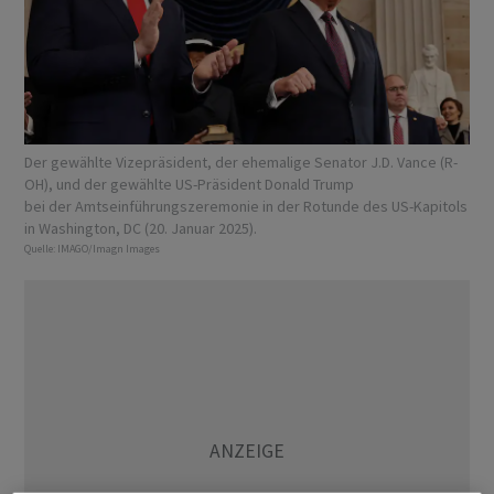
Der gewählte Vizepräsident, der ehemalige Senator J.D. Vance (R-
OH), und der gewählte US-Präsident Donald Trump
bei der Amtseinführungszeremonie in der Rotunde des US-Kapitols
in Washington, DC (20. Januar 2025).
Quelle:
IMAGO/Imagn Images