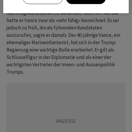
Bislang hatte Trump es vermieden, einen potenziellen
Nachfolgekandidaten zu benennen. Noch im Februar
hatte er Vance zwar als «sehr fähig» bezeichnet. Es sei
jedoch zu früh, ihn als führenden Kandidaten
auszurufen, sagte er damals. Der 40-jährige Vance, ein
ehemaliger Marineinfanterist, hat sich in der Trump-
Regierung eine wichtige Rolle erarbeitet. Er gilt als
Schlüsselfigur in der Diplomatie und als einer der
wichtigsten Vertreter der Innen- und Aussenpolitik
Trumps.