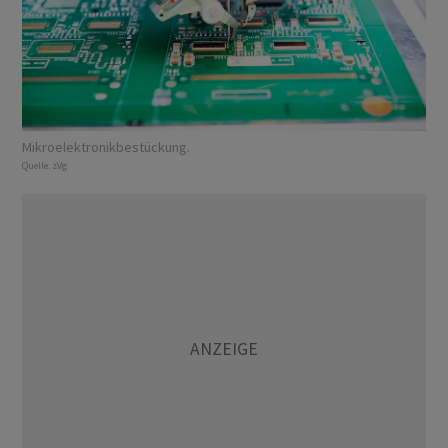
Mikroelektronikbestückung.
Quelle:
zVg