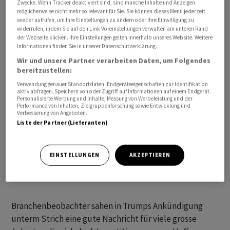
Zwecke. Wenn Tracker deaktiviert sind, sind manche Inhalte und Anzeigen
Auftragsfertiger
TSMC
. Dieser kündigte aber bereits
möglicherweise nicht mehr so relevant für Sie. Sie können dieses Menü jederzeit
Investitionen von 165 Milliarden Dollar in US-Fabriken
wieder aufrufen, um Ihre Einstellungen zu ändern oder Ihre Einwilligung zu
widerrufen, indem Sie auf den Link Voreinstellungen verwalten am unteren Rand
für einige Halbleiter an.
der Webseite klicken. Ihre Einstellungen gelten innerhalb unseres Website. Weitere
Informationen finden Sie in unserer Datenschutzerklärung.
Wir und unsere Partner verarbeiten Daten, um Folgendes
bereitzustellen:
Verwendung genauer Standortdaten. Endgeräteeigenschaften zur Identifikation
aktiv abfragen. Speichern von oder Zugriff auf Informationen auf einem Endgerät.
Personalisierte Werbung und Inhalte, Messung von Werbeleistung und der
Performance von Inhalten, Zielgruppenforschung sowie Entwicklung und
Verbesserung von Angeboten.
Liste der Partner (Lieferanten)
EINSTELLUNGEN
AKZEPTIEREN
Branchenbeobachter sahen in Trumps Ankündigung
unterm Strich eine gute Nachricht für viele grosse