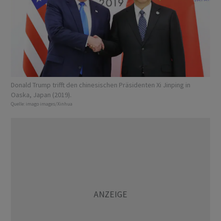
Donald Trump trifft den chinesischen Präsidenten Xi Jinping in
Oaska, Japan (2019).
Quelle:
imago images/Xinhua