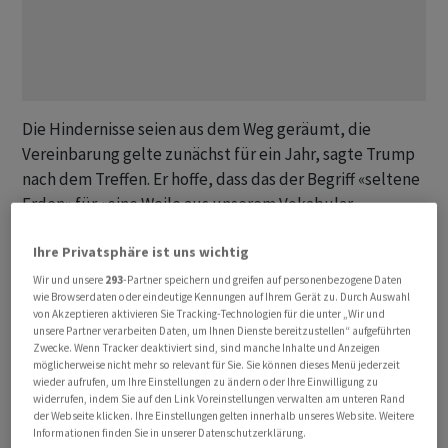
Die Hindernisse seien aus dem Weg geräumt, die
Vereinbarung gelte zunächst für ein Jahr, sagte Trump
nach dem Treffen. Er hoffe, dass das der Begriff «seltene
Erden» für «eine Weile aus unserem Vokabular
verschwindet», sagte er vor Journalisten während
Ihre Privatsphäre ist uns wichtig
seines Rückflugs aus Südkorea in die USA an Bord der
Regierungsmaschine Air Force One.
Wir und unsere
293
-Partner speichern und greifen auf personenbezogene Daten
wie Browserdaten oder eindeutige Kennungen auf Ihrem Gerät zu. Durch Auswahl
von Akzeptieren aktivieren Sie Tracking-Technologien für die unter „Wir und
Laut Trump gilt die Vereinbarung für ein Jahr und kann
unsere Partner verarbeiten Daten, um Ihnen Dienste bereitzustellen“ aufgeführten
Zwecke. Wenn Tracker deaktiviert sind, sind manche Inhalte und Anzeigen
dann nach Verhandlungen um ein weiteres Jahr
möglicherweise nicht mehr so relevant für Sie. Sie können dieses Menü jederzeit
verlängert werden. Nähere Angaben zu der von ihm
wieder aufrufen, um Ihre Einstellungen zu ändern oder Ihre Einwilligung zu
widerrufen, indem Sie auf den Link Voreinstellungen verwalten am unteren Rand
bekanntgegebenen Einigung machte der US-Präsident
der Webseite klicken. Ihre Einstellungen gelten innerhalb unseres Website. Weitere
zunächst nicht.
Informationen finden Sie in unserer Datenschutzerklärung.