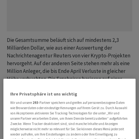
Die Gesamtsumme beläuft sich auf mindestens 2,3
Milliarden Dollar, wie aus einer Auswertung der
Nachrichtenagentur Reuters von vier Krypto-Projekten
hervorgeht. Auf ‌der anderen ⁠Seite stehen mehr als eine
Million Anleger, die bis Ende April Verluste in gleicher
Höhe verbuchten. Die Ergebnisse basieren ⁠auf einer
Analyse von Blockchain-Daten, Tausenden Seiten von
Unternehmensberichten und Interviews mit
Ihre Privatsphäre ist uns wichtig
Branchenexperten sowie Betroffenen. Die Ergebnisse
Wir und unsere
293
-Partner speichern und greifen auf personenbezogene Daten
wie Browserdaten oder eindeutige Kennungen auf Ihrem Gerät zu. Durch Auswahl
wurden von mehr als einem Dutzend Experten für
von Akzeptieren aktivieren Sie Tracking-Technologien für die unter „Wir und
‌Rechnungswesen und Kryptowährungen geprüft, die
unsere Partner verarbeiten Daten, um Ihnen Dienste bereitzustellen“ aufgeführten
Zwecke. Wenn Tracker deaktiviert sind, sind manche Inhalte und Anzeigen
die Schätzungen von Reuters und die ihnen zugrunde
möglicherweise nicht mehr so relevant für Sie. Sie können dieses Menü jederzeit
liegende ‌Auswertung als plausibel einschätzten.
wieder aufrufen, um Ihre Einstellungen zu ändern oder Ihre Einwilligung zu