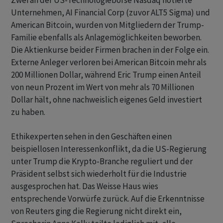
Zwei an der US-Technologiebörse Nasdaq notierte
Unternehmen, AI Financial Corp (zuvor ALT5 ‌Sigma) und
American Bitcoin, wurden von Mitgliedern der Trump-
Familie ebenfalls als Anlagemöglichkeiten beworben.
Die Aktienkurse beider Firmen brachen in der Folge ein.
Externe Anleger verloren bei American Bitcoin mehr als
200 Millionen Dollar, während Eric Trump einen Anteil
von neun Prozent im ​Wert von ​mehr als 70 Millionen
Dollar hält, ohne nachweislich eigenes Geld ⁠investiert
zu haben.
Ethikexperten sehen in den Geschäften einen
beispiellosen Interessenkonflikt, da die ​US-Regierung
unter Trump die Krypto-Branche reguliert ⁠und der
Präsident selbst sich wiederholt für die Industrie
ausgesprochen hat. Das Weisse Haus wies
entsprechende Vorwürfe zurück. Auf die ‌Erkenntnisse
von Reuters ging die Regierung nicht direkt ein,