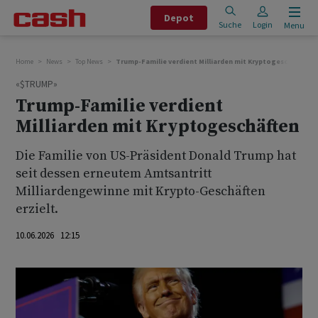
Depot
Suche
Login
Menu
Home
News
Top News
Trump-Familie verdient Milliarden mit Kryptogeschäften
«$TRUMP»
Trump-Familie verdient
Milliarden mit Kryptogeschäften
Die Familie von US-Präsident Donald Trump hat
seit dessen erneutem Amtsantritt
Milliardengewinne mit Krypto-Geschäften
erzielt.
10.06.2026 12:15