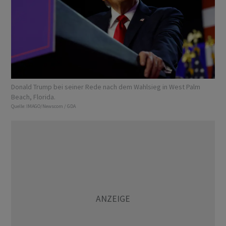
Donald Trump bei seiner Rede nach dem Wahlsieg in West Palm
Beach, Florida.
Quelle:
IMAGO/Newscom / GDA