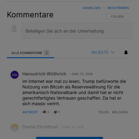
ANMELDEN
|
REGISTRIEREN
Kommentare
FOLGE DIESER U
FOLGEN
NEUESTE
ALLE KOMMENTARE
3
Alle Kommentare
Kommentar von Hansulrich Wüthrich.
Hansulrich Wüthrich
JUNE 10, 2026
HW
Im Internet war mal zu lesen, Trump befürworte die
Nutzung von Bitcoin als Reservewährung für die
amerikanisch Nationalbank und damit hat er nicht
gerechtfertigtes Vertrauen geschaffen. Da hat er
sich massiv verirrt.
ANTWORT
2
1
TEILEN
MELDUNG
Kommentar von Daniel Christinat.
Daniel Christinat
JUNE 10, 2026
DC
Aus dem nahen Osten flossen den Crypto Projekten