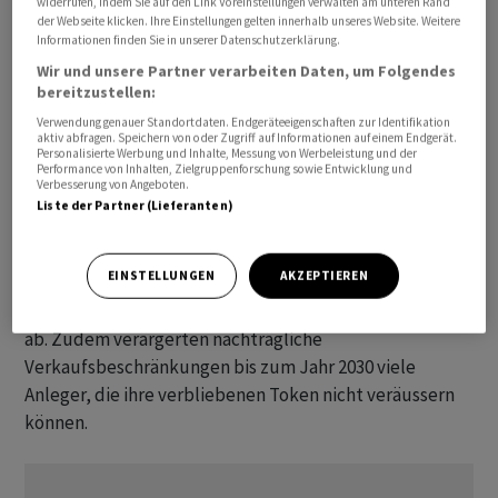
widerrufen, indem Sie auf den Link Voreinstellungen verwalten am unteren Rand
der Webseite klicken. Ihre Einstellungen gelten innerhalb unseres Website. Weitere
Das Geschäftsmodell folgte dabei stets einem ​ähnlichen
Informationen finden Sie in unserer Datenschutzerklärung.
Muster: Die Familie Trump ging kaum finanzielle Risiken
Wir und unsere Partner verarbeiten Daten, um Folgendes
ein, während Familienmitglieder wie Eric Trump und
bereitzustellen:
Donald Trump Jr. die Projekte intensiv bewarben. Das
Verwendung genauer Standortdaten. Endgeräteeigenschaften zur Identifikation
aktiv abfragen. Speichern von oder Zugriff auf Informationen auf einem Endgerät.
grösste Projekt dieser Art ist die Plattform World
Personalisierte Werbung und Inhalte, Messung von Werbeleistung und der
Liberty Financial. Durch den Verkauf von sogenannten
Performance von Inhalten, Zielgruppenforschung sowie Entwicklung und
Verbesserung von Angeboten.
Governance-Token flossen der Familie Trump mehr als
Liste der Partner (Lieferanten)
1,4 Milliarden Dollar zu. Diese Vermögenswerte, die den
Käufern ein Mitspracherecht bei bestimmten
EINSTELLUNGEN
AKZEPTIEREN
Entscheidungen einräumen, verloren ‌jedoch drastisch
an Wert. Bis Ende April stürzte der Kurs um 87 Prozent
ab. Zudem verärgerten nachträgliche
Verkaufsbeschränkungen bis zum Jahr 2030 viele
Anleger, die ihre verbliebenen Token nicht veräussern
können.