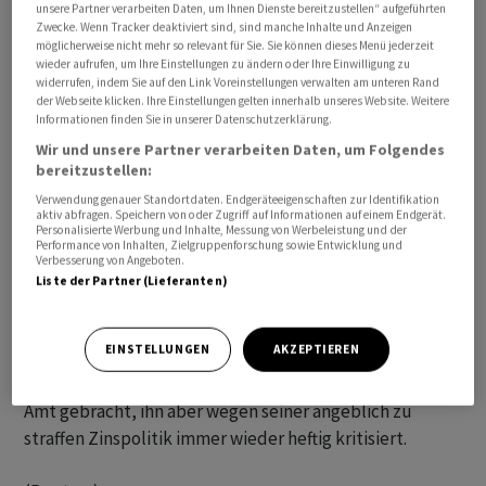
unsere Partner verarbeiten Daten, um Ihnen Dienste bereitzustellen“ aufgeführten
Zwecke. Wenn Tracker deaktiviert sind, sind manche Inhalte und Anzeigen
möglicherweise nicht mehr so relevant für Sie. Sie können dieses Menü jederzeit
wieder aufrufen, um Ihre Einstellungen zu ändern oder Ihre Einwilligung zu
widerrufen, indem Sie auf den Link Voreinstellungen verwalten am unteren Rand
der Webseite klicken. Ihre Einstellungen gelten innerhalb unseres Website. Weitere
Informationen finden Sie in unserer Datenschutzerklärung.
Er werde Powell nicht wiederernennen, falls er die
Wir und unsere Partner verarbeiten Daten, um Folgendes
diesjährigen Präsidentschaftswahl im November
bereitzustellen:
gewinnen sollte, sagte der bei den republikanischen
Verwendung genauer Standortdaten. Endgeräteeigenschaften zur Identifikation
aktiv abfragen. Speichern von oder Zugriff auf Informationen auf einem Endgerät.
Vorwahlen vorne liegende Politiker "Fox Business" in
Personalisierte Werbung und Inhalte, Messung von Werbeleistung und der
einem am Freitag ausgestrahlten Interview. Powells
Performance von Inhalten, Zielgruppenforschung sowie Entwicklung und
Verbesserung von Angeboten.
zweite vierjährige Amtszeit als Fed-Chef läuft im Jahr
Liste der Partner (Lieferanten)
2026 aus. Trump sagte, er glaube, dass Powell die
Leitzinsen senken werde, um die Aussichten des
EINSTELLUNGEN
AKZEPTIEREN
demokratischen Amtsinhabers Joe Biden auf eine
Wiederwahl zu verbessern. Trump hatte Powell einst ins
Amt gebracht, ihn aber wegen seiner angeblich zu
straffen Zinspolitik immer wieder heftig kritisiert.