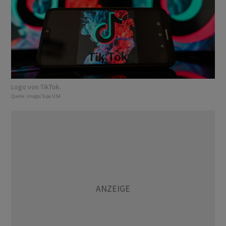
Logo von TikTok.
Quelle:
imago/Sipa USA