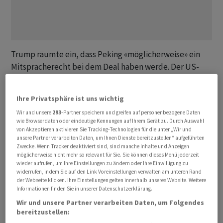
Trump räumte ein, dass Peking «möglicherweise» ein
Mitspracherecht bei dem Deal haben werde. Der US-
Präsident denke, dass China einen Verkauf freigeben
werde. «Vielleicht werde ich ihnen eine kleine Senkung
Ihre Privatsphäre ist uns wichtig
der Zölle oder etwas Ähnliches geben, um den Deal
Wir und unsere
293
-Partner speichern und greifen auf personenbezogene Daten
abschliessen zu können», sagte Trump. Jeder
wie Browserdaten oder eindeutige Kennungen auf Ihrem Gerät zu. Durch Auswahl
Prozentpunkt der Zölle sei mehr wert als die
von Akzeptieren aktivieren Sie Tracking-Technologien für die unter „Wir und
unsere Partner verarbeiten Daten, um Ihnen Dienste bereitzustellen“ aufgeführten
Kurzvideo-Plattform.
Zwecke. Wenn Tracker deaktiviert sind, sind manche Inhalte und Anzeigen
möglicherweise nicht mehr so relevant für Sie. Sie können dieses Menü jederzeit
wieder aufrufen, um Ihre Einstellungen zu ändern oder Ihre Einwilligung zu
Aufschub von Trump
widerrufen, indem Sie auf den Link Voreinstellungen verwalten am unteren Rand
der Webseite klicken. Ihre Einstellungen gelten innerhalb unseres Website. Weitere
Tiktok hätte nach einem US-Gesetz eigentlich bis zum
Informationen finden Sie in unserer Datenschutzerklärung.
19. Januar von dem in China ansässigen Eigentümer
Wir und unsere Partner verarbeiten Daten, um Folgendes
bereitzustellen:
Bytedance verkauft werden müssen - oder in den USA