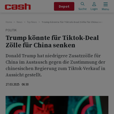
Depot
Suche
Login
Menu
Home
News
Top News
Trump könnte für Tiktok-Deal Zölle für China senken
POLITIK
Trump könnte für Tiktok-Deal
Zölle für China senken
Donald Trump hat niedrigere Zusatzzölle für
China im Austausch gegen die Zustimmung der
chinesischen Regierung zum Tiktok-Verkauf in
Aussicht gestellt.
27.03.2025 06:30