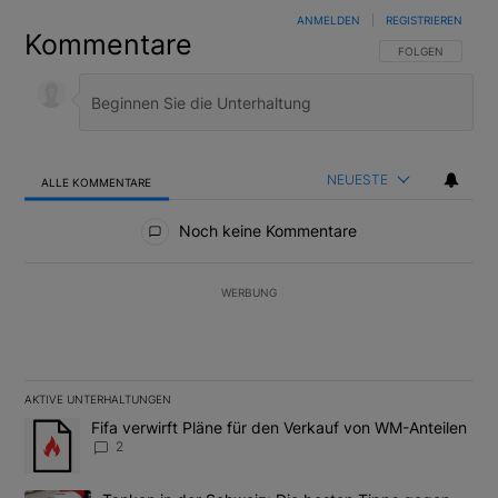
ANMELDEN
|
REGISTRIEREN
Kommentare
FOLGE DIESER U
FOLGEN
NEUESTE
ALLE KOMMENTARE
Alle Kommentare
Noch keine Kommentare
WERBUNG
AKTIVE UNTERHALTUNGEN
Das Folgende ist eine Liste der am meisten kommentierten Artikel
Ein Trendartikel mit dem Titel "Fifa verwirft Pläne für den Verk
Fifa verwirft Pläne für den Verkauf von WM-Anteilen
2