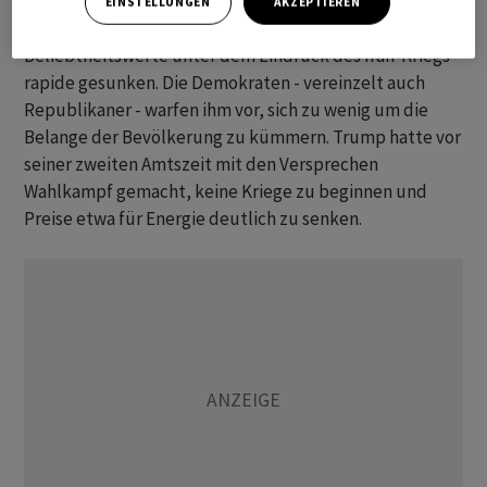
EINSTELLUNGEN
AKZEPTIEREN
In den vergangenen Monaten waren Trumps
Beliebtheitswerte unter dem Eindruck des Iran-Kriegs
rapide gesunken. Die Demokraten - vereinzelt auch
Republikaner - warfen ihm vor, sich zu wenig um die
Belange der Bevölkerung zu kümmern. Trump hatte vor
seiner zweiten Amtszeit mit den Versprechen
Wahlkampf gemacht, keine Kriege zu beginnen und
Preise etwa für Energie deutlich zu senken.