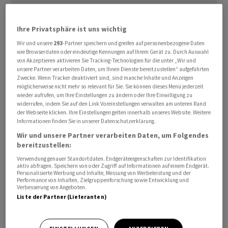
Ihre Privatsphäre ist uns wichtig
Wir und unsere
293
-Partner speichern und greifen auf personenbezogene Daten
Die Veranstaltung werde am 9. und 10. September in
wie Browserdaten oder eindeutige Kennungen auf Ihrem Gerät zu. Durch Auswahl
von Akzeptieren aktivieren Sie Tracking-Technologien für die unter „Wir und
Dallas stattfinden, kündigte Präsident Donald Trump
unsere Partner verarbeiten Daten, um Ihnen Dienste bereitzustellen“ aufgeführten
auf seiner Plattform Truth Social an. Zusätzlich zum
Zwecke. Wenn Tracker deaktiviert sind, sind manche Inhalte und Anzeigen
möglicherweise nicht mehr so relevant für Sie. Sie können dieses Menü jederzeit
politischen Programm werde es auch viel Unterhaltung
wieder aufrufen, um Ihre Einstellungen zu ändern oder Ihre Einwilligung zu
geben, teilte Trump mit, ohne dabei ins Detail zu
widerrufen, indem Sie auf den Link Voreinstellungen verwalten am unteren Rand
der Webseite klicken. Ihre Einstellungen gelten innerhalb unseres Website. Weitere
gehen.
Informationen finden Sie in unserer Datenschutzerklärung.
Wir und unsere Partner verarbeiten Daten, um Folgendes
Inhaltlich setzte Trump in seinem Post einen
bereitzustellen:
innenpolitischen Fokus. Konkret solle es bei der
Verwendung genauer Standortdaten. Endgeräteeigenschaften zur Identifikation
Veranstaltung unter anderem um
aktiv abfragen. Speichern von oder Zugriff auf Informationen auf einem Endgerät.
Personalisierte Werbung und Inhalte, Messung von Werbeleistung und der
Steuervergünstigungen, sichere Grenzen, geringe
Performance von Inhalten, Zielgruppenforschung sowie Entwicklung und
Verbesserung von Angeboten.
Lebenshaltungskosten und innere Sicherheit gehen.
Liste der Partner (Lieferanten)
Republikaner wollen knappe Mehrheiten verteidigen