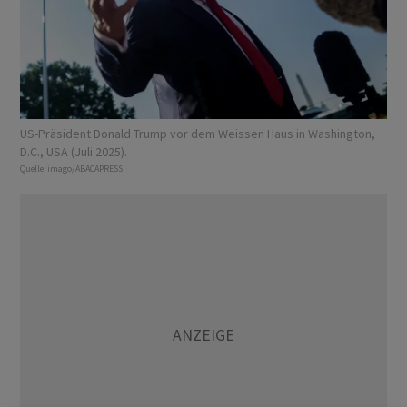
US-Präsident Donald Trump vor dem Weissen Haus in Washington,
D.C., USA (Juli 2025).
Quelle:
imago/ABACAPRESS