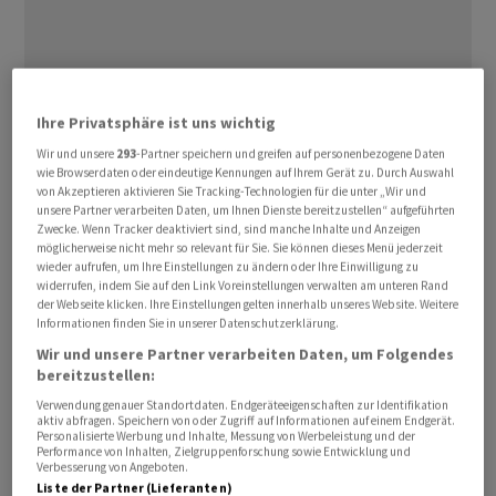
Ihre Privatsphäre ist uns wichtig
Alles sei perfekt ‌verlaufen, ⁠erklärte der Republikaner,
Wir und unsere
293
-Partner speichern und greifen auf personenbezogene Daten
der im kommenden Monat 80 Jahre alt wird, am
wie Browserdaten oder eindeutige Kennungen auf Ihrem Gerät zu. Durch Auswahl
von Akzeptieren aktivieren Sie Tracking-Technologien für die unter „Wir und
⁠Dienstag auf seiner Online-Plattform Truth Social. Er
unsere Partner verarbeiten Daten, um Ihnen Dienste bereitzustellen“ aufgeführten
nannte aber keine Details zu der Routineuntersuchung
Zwecke. Wenn Tracker deaktiviert sind, sind manche Inhalte und Anzeigen
möglicherweise nicht mehr so relevant für Sie. Sie können dieses Menü jederzeit
im ‌Militärkrankenhaus Walter Reed. Es war sein dritter
wieder aufrufen, um Ihre Einstellungen zu ändern oder Ihre Einwilligung zu
Besuch in ‌der Klinik innerhalb von 13 ​Monaten. Der
widerrufen, indem Sie auf den Link Voreinstellungen verwalten am unteren Rand
der Webseite klicken. Ihre Einstellungen gelten innerhalb unseres Website. Weitere
Gesundheitszustand des Präsidenten steht seit einem
Informationen finden Sie in unserer Datenschutzerklärung.
Jahr verstärkt im Fokus der Öffentlichkeit, nachdem
Wir und unsere Partner verarbeiten Daten, um Folgendes
Bilder von einem Hautausschlag am Hals,
bereitzustellen:
geschwollenen Knöcheln und einer blauen Hand
Verwendung genauer Standortdaten. Endgeräteeigenschaften zur Identifikation
aufgetaucht waren.
aktiv abfragen. Speichern von oder Zugriff auf Informationen auf einem Endgerät.
Personalisierte Werbung und Inhalte, Messung von Werbeleistung und der
Performance von Inhalten, Zielgruppenforschung sowie Entwicklung und
Verbesserung von Angeboten.
Das Präsidialamt in Washington hatte die
Liste der Partner (Lieferanten)