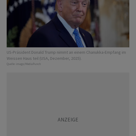
US-Präsident Donald Trump nimmt an einem Chanukka-Empfang im
Weissen Haus teil (USA, Dezember, 2025).
Quelle:
imago/MediaPunch