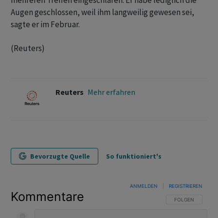
mehreren Treffen eingeschlafen. Er habe lediglich die
Augen geschlossen, weil ihm langweilig gewesen sei,
sagte er im Februar.
(Reuters)
Reuters
Mehr erfahren
Bevorzugte Quelle
So funktioniert's
ANMELDEN
|
REGISTRIEREN
Kommentare
FOLGE DIESER U
FOLGEN