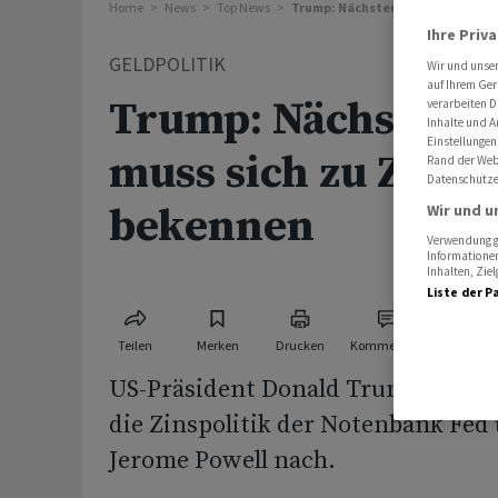
Home
News
Top News
Trump: Nächster Fed-Chef muss 
Ihre Priv
GELDPOLITIK
Wir und unse
auf Ihrem Ger
Trump: Nächster F
verarbeiten D
Inhalte und A
Einstellungen
muss sich zu Zins
Rand der Webs
Datenschutze
bekennen
Wir und u
Verwendung ge
Informationen
Inhalten, Zi
Liste der P
Teilen
Merken
Drucken
Kommentare
US-Präsident Donald Trump legt i
die Zinspolitik der Notenbank Fed
Jerome Powell nach.