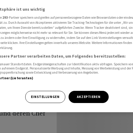
sich zu Zinssenkung bekennen
atsphäre ist uns wichtig
re
293
-Partner speichern und greifen auf personenbezogene Daten wie Browserdaten oder einde
ät zu. Durch Auswahl von Akzeptieren aktivieren Sie Tracking-Technologien für die unter „Wir un
ed-Chef
aten, um Ihnen Dienste bereitzustellen“ aufgeführten Zwecke. Wenn Tracker deaktiviert sind, s
nzeigen möglicherweise nicht mehr so relevant für Sie. Sie können dieses Menü jederzeit wieder a
 zu ändern oder Ihre Einwilligung zu widerrufen, indem Sie auf den Link Voreinstellungen verwal
senkung
eite klicken. Ihre Einstellungen gelten innerhalb unseres Website. Weitere Informationen finden 
rklärung.
nsere Partner verarbeiten Daten, um Folgendes bereitzustellen:
nauer Standortdaten. Endgeräteeigenschaften zur Identifikation aktiv abfragen. Speichern von 
 auf einem Endgerät. Personalisierte Werbung und Inhalte, Messung von Werbeleistung und der
elgruppenforschung sowie Entwicklung und Verbesserung von Angeboten.
artner (Lieferanten)
EINSTELLUNGEN
AKZEPTIEREN
n der Fehde um
 und deren Chef