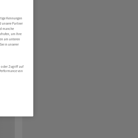
utige Kennungen
d unsere Partner
ind manche
ufrufen, um Ihre
ten am unteren
Sie in unserer
oder Zugriff auf
 Performance von