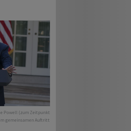
e Powell (zum Zeitpunkt
nem gemeinsamen Auftritt