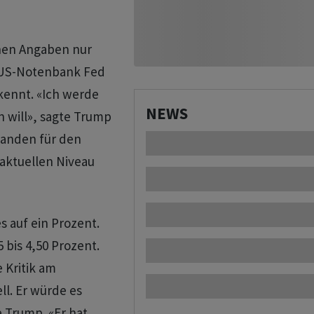
nen Angaben nur
 US-Notenbank Fed
kennt. «Ich werde
NEWS
 will», sagte Trump
manden für den
aktuellen Niveau
 auf ein Prozent.
5 bis 4,50 Prozent.
 Kritik am
. Er würde es
 Trump. «Er hat