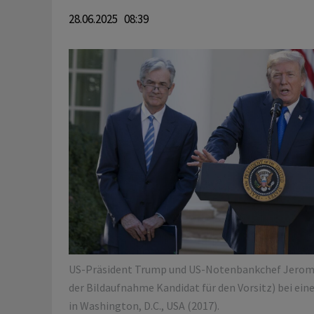
28.06.2025 08:39
US-Präsident Trump und US-Notenbankchef Jerom
der Bildaufnahme Kandidat für den Vorsitz) bei ei
in Washington, D.C., USA (2017).