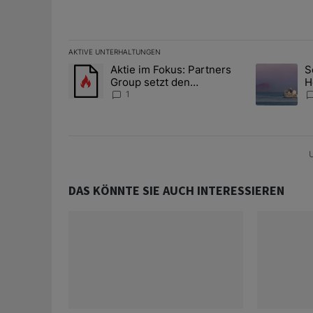
AKTIVE UNTERHALTUNGEN
Das Folgende ist eine Liste der am meisten kommentier
Aktie im Fokus: Partners
S
Ein Trendartikel mit dem Titel "Aktie im Fokus: Partn
Ein Trendart
Group setzt den
H
Aufwärtstrend fort
m
1
U
DAS KÖNNTE SIE AUCH INTERESSIEREN