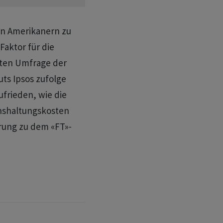
en Amerikanern zu
Faktor für ​die
sten Umfrage der
ts ‌Ipsos zufolge
frieden, wie die
nshaltungskosten
erung zu dem «FT»-