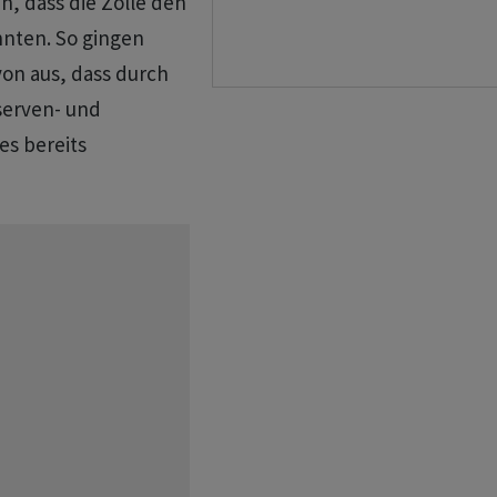
 dass ​die Zölle den
nten. So gingen
von aus, dass durch
serven- und
es bereits