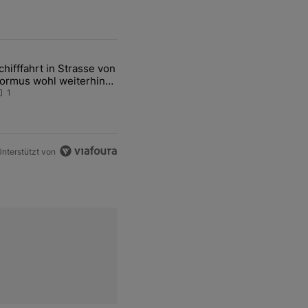
ten Artikel der letzten 7 days.
chifffahrt in Strasse von
ers Group setzt den Aufwärtstrend fort" mit 1 kommentar.
ikel mit dem Titel "Schifffahrt in Strasse von Hormus wohl weiterhin 
ormus wohl weiterhin
assiv gestört
1
nterstützt von