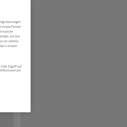
utige Kennungen
d unsere Partner
ind manche
ufrufen, um Ihre
ten am unteren
Sie in unserer
oder Zugriff auf
 Performance von