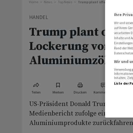
Home
News
Top News
Trump plant offenbar Lockerung 
Ihre Priv
HANDEL
Wir und unse
Trump plant offen
auf Ihrem Ger
verarbeiten D
Inhalte und A
Lockerung von Sta
Einstellungen
Rand der Webs
Datenschutze
Aluminiumzöllen
Wir und u
Verwendung ge
Informationen
Inhalten, Zi
Liste der P
Teilen
Merken
Drucken
Kommentare
US-Präsident Donald Trump will e
Medienbericht zufolge einige Zölle
Aluminiumprodukte zurückfahren