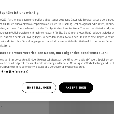
von Stahl- und Aluminiumzöllen
atsphäre ist uns wichtig
re
293
-Partner speichern und greifen auf personenbezogene Daten wie Browserdaten oder einde
bar
ät zu. Durch Auswahl von Akzeptieren aktivieren Sie Tracking-Technologien für die unter „Wir un
aten, um Ihnen Dienste bereitzustellen“ aufgeführten Zwecke. Wenn Tracker deaktiviert sind, s
nzeigen möglicherweise nicht mehr so relevant für Sie. Sie können dieses Menü jederzeit wieder a
hl- und
 zu ändern oder Ihre Einwilligung zu widerrufen, indem Sie auf den Link Voreinstellungen verwal
eite klicken. Ihre Einstellungen gelten innerhalb unseres Website. Weitere Informationen finden 
rklärung.
nsere Partner verarbeiten Daten, um Folgendes bereitzustellen:
nauer Standortdaten. Endgeräteeigenschaften zur Identifikation aktiv abfragen. Speichern von 
 auf einem Endgerät. Personalisierte Werbung und Inhalte, Messung von Werbeleistung und der
elgruppenforschung sowie Entwicklung und Verbesserung von Angeboten.
artner (Lieferanten)
inem
EINSTELLUNGEN
AKZEPTIEREN
 auf Stahl- und
.