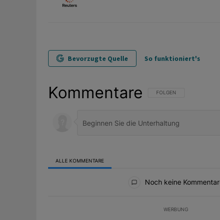
Bevorzugte Quelle
So funktioniert's
Kommentare
FOLGE DIESER UNTERHAL
FOLGEN
ALLE KOMMENTARE
Alle Kommentare
Noch keine Kommentar
WERBUNG