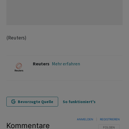
(Reuters)
Reuters
Mehr erfahren
Bevorzugte Quelle
So funktioniert's
ANMELDEN
|
REGISTRIEREN
Kommentare
FOLGE DIESER U
FOLGEN