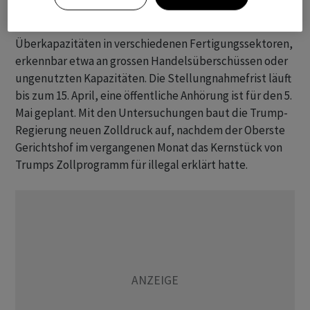
Greer erklärte, die ​Untersuchungen konzentrierten sich
auf Volkswirtschaften ​mit strukturellen
Überkapazitäten in verschiedenen Fertigungssektoren,
erkennbar etwa ‌an grossen Handelsüberschüssen oder
ungenutzten Kapazitäten. Die Stellungnahmefrist läuft
bis zum 15. April, eine öffentliche Anhörung ​ist ​für den 5.
⁠Mai geplant. Mit den ​Untersuchungen baut die Trump-
Regierung ⁠neuen Zolldruck auf, nachdem der Oberste
Gerichtshof ‌im vergangenen Monat das Kernstück von
Trumps Zollprogramm für illegal erklärt hatte.