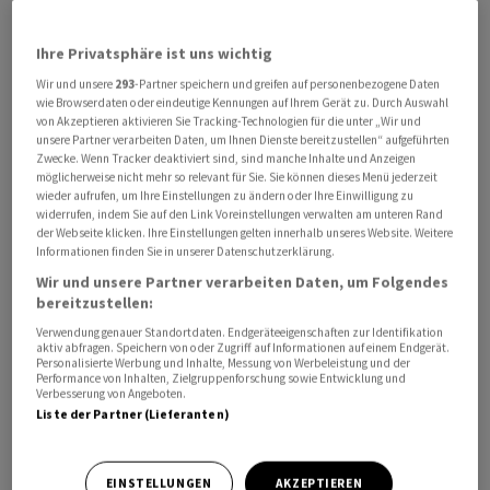
Ihre Privatsphäre ist uns wichtig
Wir und unsere
293
-Partner speichern und greifen auf personenbezogene Daten
Die US-Regierung hat am Mittwoch eine neue
wie Browserdaten oder eindeutige Kennungen auf Ihrem Gerät zu. Durch Auswahl
Handelsuntersuchung zu industriellen
von Akzeptieren aktivieren Sie Tracking-Technologien für die unter „Wir und
unsere Partner verarbeiten Daten, um Ihnen Dienste bereitzustellen“ aufgeführten
Überkapazitäten ‌bei ⁠16 wichtigen Handelspartnern
Zwecke. Wenn Tracker deaktiviert sind, sind manche Inhalte und Anzeigen
eingeleitet, die bis zum ⁠Sommer zu neuen Zöllen
möglicherweise nicht mehr so relevant für Sie. Sie können dieses Menü jederzeit
wieder aufrufen, um Ihre Einstellungen zu ändern oder Ihre Einwilligung zu
führen könnte.
widerrufen, indem Sie auf den Link Voreinstellungen verwalten am unteren Rand
der Webseite klicken. Ihre Einstellungen gelten innerhalb unseres Website. Weitere
Informationen finden Sie in unserer Datenschutzerklärung.
US-Handelsbeauftragter Jamieson Greer ‌nannte als
Wir und unsere Partner verarbeiten Daten, um Folgendes
Ziele der Untersuchung ‌nach Section 301 ​des
bereitzustellen:
Handelsgesetzes China, die EU, Indien, Japan,
Verwendung genauer Standortdaten. Endgeräteeigenschaften zur Identifikation
Südkorea und Mexiko sowie zehn weitere Länder,
aktiv abfragen. Speichern von oder Zugriff auf Informationen auf einem Endgerät.
Personalisierte Werbung und Inhalte, Messung von Werbeleistung und der
darunter Taiwan, Vietnam und die Schweiz, nicht ‌jedoch
Performance von Inhalten, Zielgruppenforschung sowie Entwicklung und
Kanada. Am Donnerstag soll zudem eine weitere
Verbesserung von Angeboten.
Liste der Partner (Lieferanten)
Untersuchung zu Zwangsarbeit gestartet werden, die
mehr als ​60 Länder betrifft.
EINSTELLUNGEN
AKZEPTIEREN