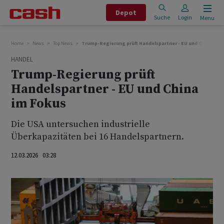
Depot
Suche
Login
Menu
Home
News
Top News
Trump-Regierung prüft Handelspartner - EU und China im 
HANDEL
Trump-Regierung prüft
Handelspartner - EU und China
im Fokus
Die USA untersuchen industrielle
Überkapazitäten bei 16 Handelspartnern.
12.03.2026 03:28