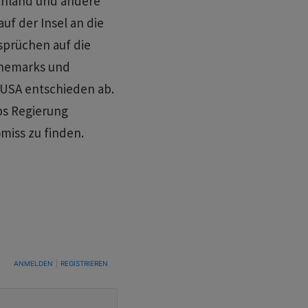
chland und andere
uf der Insel an die
sprüchen auf die
Dänemarks und
 USA entschieden ab.
ps Regierung
iss zu finden.
TUNG, UM BENACHRICHTIGT ZU WERDEN, WENN NEUE KOMMENTARE VERÖFFENTLICHT WE
ANMELDEN
|
REGISTRIEREN