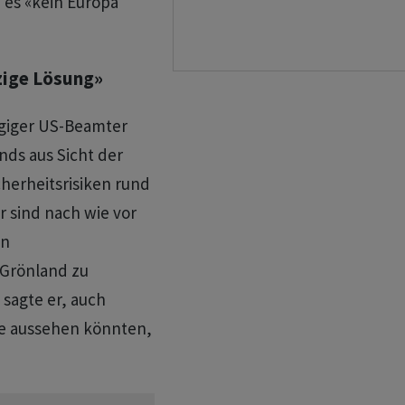
e es «kein Europa
zige Lösung»
giger US-Beamter
ds aus Sicht der
cherheitsrisiken rund
r sind nach wie vor
en
 Grönland zu
 sagte er, auch
se aussehen könnten,