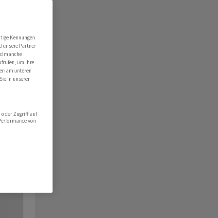
utige Kennungen
d unsere Partner
ind manche
ufrufen, um Ihre
ten am unteren
Sie in unserer
oder Zugriff auf
 Performance von