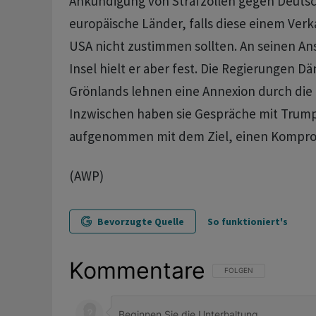
Ankündigung von Strafzöllen gegen Deuts
europäische Länder, falls diese einem Verka
USA nicht zustimmen sollten. An seinen An
Insel hielt er aber fest. Die Regierungen 
Grönlands lehnen eine Annexion durch die
Inzwischen haben sie Gespräche mit Trum
aufgenommen mit dem Ziel, einen Komprom
(AWP)
Bevorzugte Quelle
So funktioniert's
Kommentare
FOLGE DIESER UNTERHAL
FOLGEN