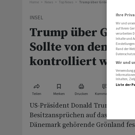
Home
News
Top News
Trump über Grönland: Sollte von
Ihre Priv
INSEL
Wir und unse
Trump über Grönl
auf Ihrem Ger
verarbeiten D
Inhalte und A
Sollte von den USA
Einstellungen
Rand der Webs
Datenschutze
kontrolliert werd
Wir und u
Verwendung ge
Informationen
Inhalten, Zi
Liste der P
Teilen
Merken
Drucken
Kommentare
US-Präsident Donald Trump hält a
Besitzansprüchen auf das zum Kön
Dänemark gehörende Grönland fes