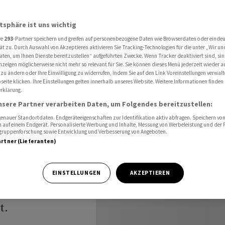
 den USA kontrolliert werden
atsphäre ist uns wichtig
re
293
-Partner speichern und greifen auf personenbezogene Daten wie Browserdaten oder einde
and:
ät zu. Durch Auswahl von Akzeptieren aktivieren Sie Tracking-Technologien für die unter „Wir un
aten, um Ihnen Dienste bereitzustellen“ aufgeführten Zwecke. Wenn Tracker deaktiviert sind, s
nzeigen möglicherweise nicht mehr so relevant für Sie. Sie können dieses Menü jederzeit wieder a
 zu ändern oder Ihre Einwilligung zu widerrufen, indem Sie auf den Link Voreinstellungen verwal
eite klicken. Ihre Einstellungen gelten innerhalb unseres Website. Weitere Informationen finden 
rklärung.
en
nsere Partner verarbeiten Daten, um Folgendes bereitzustellen:
nauer Standortdaten. Endgeräteeigenschaften zur Identifikation aktiv abfragen. Speichern von 
 auf einem Endgerät. Personalisierte Werbung und Inhalte, Messung von Werbeleistung und der
elgruppenforschung sowie Entwicklung und Verbesserung von Angeboten.
artner (Lieferanten)
n seinen
EINSTELLUNGEN
AKZEPTIEREN
igreich
t.