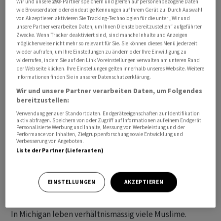
Wir und unsere
293
-Partner speichern und greifen auf personenbezogene Daten
wie Browserdaten oder eindeutige Kennungen auf Ihrem Gerät zu. Durch Auswahl
von Akzeptieren aktivieren Sie Tracking-Technologien für die unter „Wir und
unsere Partner verarbeiten Daten, um Ihnen Dienste bereitzustellen“ aufgeführten
Zwecke. Wenn Tracker deaktiviert sind, sind manche Inhalte und Anzeigen
möglicherweise nicht mehr so relevant für Sie. Sie können dieses Menü jederzeit
wieder aufrufen, um Ihre Einstellungen zu ändern oder Ihre Einwilligung zu
widerrufen, indem Sie auf den Link Voreinstellungen verwalten am unteren Rand
US-Präsident Joe Biden hat die Vorwahl der
der Webseite klicken. Ihre Einstellungen gelten innerhalb unseres Website. Weitere
Demokraten im Bundesstaat Michigan zwar klar
Informationen finden Sie in unserer Datenschutzerklärung.
gewonnen, aber eine ungewöhnlich hohe Zahl der
Wir und unsere Partner verarbeiten Daten, um Folgendes
bereitzustellen:
Wählerinnen und Wähler votierte allerdings für
Verwendung genauer Standortdaten. Endgeräteeigenschaften zur Identifikation
«unentschieden». Der praktisch konkurrenzlose
aktiv abfragen. Speichern von oder Zugriff auf Informationen auf einem Endgerät.
Amtsinhaber lag US-Medien zufolge nach Auszählung
Personalisierte Werbung und Inhalte, Messung von Werbeleistung und der
Performance von Inhalten, Zielgruppenforschung sowie Entwicklung und
von etwa 99 Prozent der Stimmen am Mittwochmorgen
Verbesserung von Angeboten.
Liste der Partner (Lieferanten)
mit gut 81 Prozent klar in Führung. Allerdings stimmten
gut 100'000 Menschen für «unentschieden» (13 Prozent).
Das ist deutlich mehr als in vergangenen Vorwahlen und
EINSTELLUNGEN
AKZEPTIEREN
dürfte in grossen Teilen als Protest gegen Bidens
Unterstützung für Israel im Gaza-Krieg zu werten sein.
In Michigan leben verhältnismässig viele Muslime.