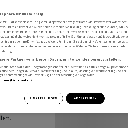
dustrie mit 700 Millionen Dollar stützen
atsphäre ist uns wichtig
re
293
-Partner speichern und greifen auf personenbezogene Daten wie Browserdaten oder einde
anische
ät zu. Durch Auswahl von Akzeptieren aktivieren Sie Tracking-Technologien für die unter „Wir un
aten, um Ihnen Dienste bereitzustellen“ aufgeführten Zwecke. Wenn Tracker deaktiviert sind, s
nzeigen möglicherweise nicht mehr so relevant für Sie. Sie können dieses Menü jederzeit wieder a
t 700
 zu ändern oder Ihre Einwilligung zu widerrufen, indem Sie auf den Link Voreinstellungen verwal
eite klicken. Ihre Einstellungen gelten innerhalb unseres Website. Weitere Informationen finden 
rklärung.
tützen
nsere Partner verarbeiten Daten, um Folgendes bereitzustellen:
nauer Standortdaten. Endgeräteeigenschaften zur Identifikation aktiv abfragen. Speichern von 
 auf einem Endgerät. Personalisierte Werbung und Inhalte, Messung von Werbeleistung und der
elgruppenforschung sowie Entwicklung und Verbesserung von Angeboten.
artner (Lieferanten)
er heimischen
EINSTELLUNGEN
AKZEPTIEREN
nissen fast 700
en. ‌