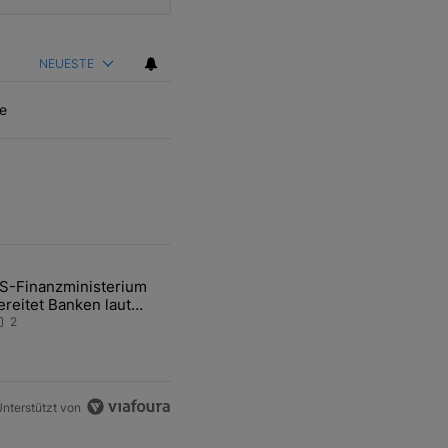
NEUESTE
e
ten Artikel der letzten 7 days.
S-Finanzministerium
ational Awareness: Alles über den Retter-Deal" mit 3 kommentare.
ikel mit dem Titel "US-Finanzministerium bereitet Banken laut Inside
ereitet Banken laut
nsider auf eventuelle
2
en-Intervention vor
nterstützt von