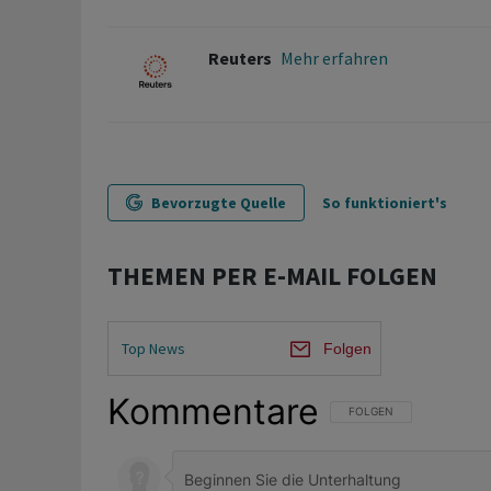
Reuters
Mehr erfahren
Bevorzugte Quelle
So funktioniert's
THEMEN PER E-MAIL FOLGEN
Top News
Folgen
Kommentare
FOLGE DIESER UNTERHAL
FOLGEN