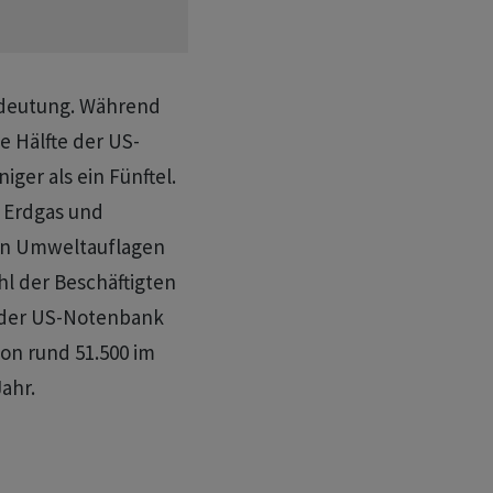
Bedeutung. Während
e Hälfte ⁠der US-
er ​als ein Fünftel.
s Erdgas und
von Umweltauflagen
hl der Beschäftigten
‌der US-Notenbank
n ​rund 51.500 im
Jahr.