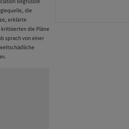
iation begrüsste ​
giequelle, die
e, erklärte
ritisierten die Pläne
ub sprach von einer
mweltschädliche
an.