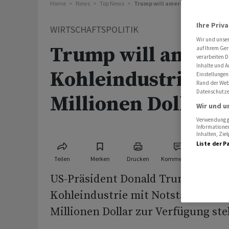
Home
News
Top News
Trump will amerikanische Kohlein
Ihre Priv
WIRTSCHAFTSPOLITIK
Wir und unse
Trump will amerik
auf Ihrem Ger
verarbeiten D
Inhalte und A
Kohleindustrie mi
Einstellungen
Rand der Webs
Datenschutze
Millionen Dollar s
Wir und u
Verwendung ge
Informationen
Inhalten, Zi
Liste der P
Teilen
Merken
Drucken
Kommentare
US-Präsident Donald Trump will d
Kohleindustrie mit Notstandsbefug
Millionen Dollar zur Verfügung stell