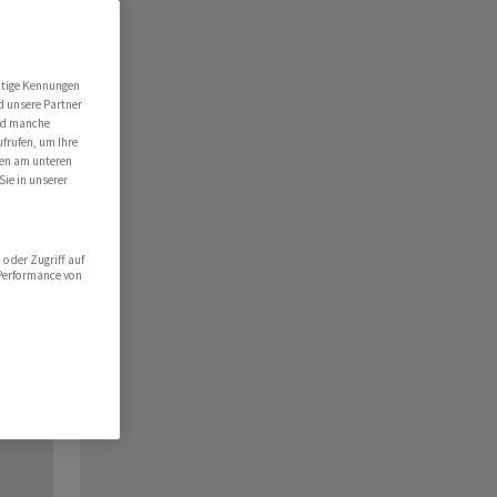
utige Kennungen
d unsere Partner
ind manche
ufrufen, um Ihre
ten am unteren
Sie in unserer
oder Zugriff auf
 Performance von