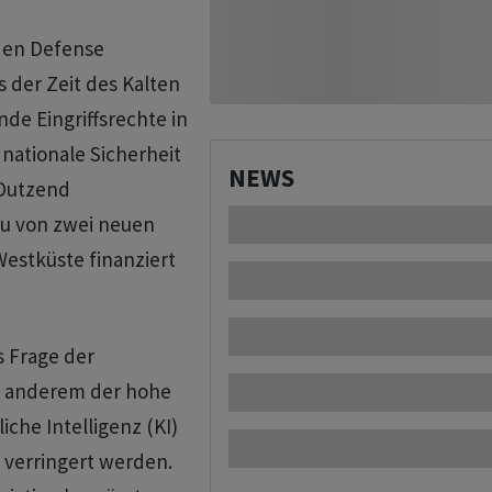
den Defense
s der Zeit des Kalten
de Eingriffsrechte in
e nationale Sicherheit
NEWS
n Dutzend
au von zwei neuen
estküste finanziert
s Frage der
ter anderem der hohe
che Intelligenz (KI)
 verringert werden.