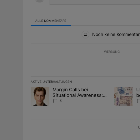
ALLE KOMMENTARE
Alle Kommentare
Noch keine Kommentar
WERBUNG
AKTIVE UNTERHALTUNGEN
Das Folgende ist eine Liste der am meisten kommentier
Margin Calls bei
U
Ein Trendartikel mit dem Titel "Margin Calls bei Situ
Ein Trendart
Situational Awareness:
b
Alles über den Retter-
I
3
Deal
Y
U