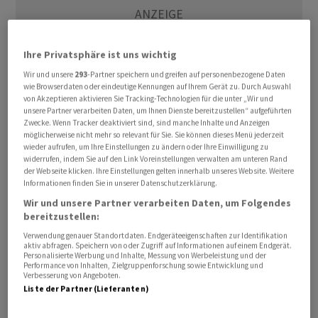
Ihre Privatsphäre ist uns wichtig
Wir und unsere
293
-Partner speichern und greifen auf personenbezogene Daten
wie Browserdaten oder eindeutige Kennungen auf Ihrem Gerät zu. Durch Auswahl
von Akzeptieren aktivieren Sie Tracking-Technologien für die unter „Wir und
unsere Partner verarbeiten Daten, um Ihnen Dienste bereitzustellen“ aufgeführten
Zwecke. Wenn Tracker deaktiviert sind, sind manche Inhalte und Anzeigen
möglicherweise nicht mehr so relevant für Sie. Sie können dieses Menü jederzeit
Mit der Richterin, die für den Fall im Zusammenhang
wieder aufrufen, um Ihre Einstellungen zu ändern oder Ihre Einwilligung zu
widerrufen, indem Sie auf den Link Voreinstellungen verwalten am unteren Rand
mit möglichem Wahlbetrug und dem Sturm auf das US-
der Webseite klicken. Ihre Einstellungen gelten innerhalb unseres Website. Weitere
Kapitol am 6. Januar 2021 zuständig ist, könne er "auf
Informationen finden Sie in unserer Datenschutzerklärung.
keinen Fall ein faires Verfahren bekommen", schrieb der
Wir und unsere Partner verarbeiten Daten, um Folgendes
Republikaner am Sonntag auf der von ihm
bereitzustellen:
mitgegründeten Online-Plattform Truth Social. Man
Verwendung genauer Standortdaten. Endgeräteeigenschaften zur Identifikation
aktiv abfragen. Speichern von oder Zugriff auf Informationen auf einem Endgerät.
werde unverzüglich einen Antrag auf Abberufung der
Personalisierte Werbung und Inhalte, Messung von Werbeleistung und der
Performance von Inhalten, Zielgruppenforschung sowie Entwicklung und
Richterin aus "sehr gewichtigen Gründen" und
Verbesserung von Angeboten.
ausserdem die Verlegung des Verfahrens in eine andere
Liste der Partner (Lieferanten)
Stadt als Washington beantragen, kündigte der 77-