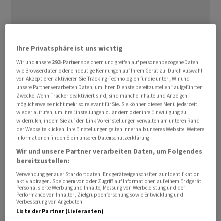
Ihre Privatsphäre ist uns wichtig
«Ich will das nicht tun. ⁠Wir haben nicht so viel Zeit»,
sagte Trump am ‌Dienstag in einem Interview mit dem
Wir und unsere
293
-Partner speichern und greifen auf personenbezogene Daten
wie Browserdaten oder eindeutige Kennungen auf Ihrem Gerät zu. Durch Auswahl
‌Sender CNBC auf ​die Frage nach einer möglichen
von Akzeptieren aktivieren Sie Tracking-Technologien für die unter „Wir und
Verlängerung der Feuerpause. Die USA befänden sich in
unsere Partner verarbeiten Daten, um Ihnen Dienste bereitzustellen“ aufgeführten
Zwecke. Wenn Tracker deaktiviert sind, sind manche Inhalte und Anzeigen
einer starken Verhandlungsposition und würden am
möglicherweise nicht mehr so relevant für Sie. Sie können dieses Menü jederzeit
Ende ein sehr gutes Abkommen erzielen, ‌erklärte er
wieder aufrufen, um Ihre Einstellungen zu ändern oder Ihre Einwilligung zu
widerrufen, indem Sie auf den Link Voreinstellungen verwalten am unteren Rand
weiter. Sollte es jedoch nicht bald zu einer Einigung mit
der Webseite klicken. Ihre Einstellungen gelten innerhalb unseres Website. Weitere
der Regierung in Teheran kommen, ​würden die USA ihre
Informationen finden Sie in unserer Datenschutzerklärung.
Angriffe ​wieder aufnehmen. «Ich gehe davon aus, ​dass
Wir und unsere Partner verarbeiten Daten, um Folgendes
bereitzustellen:
wir bombardieren werden, da dies die bessere
Ausgangshaltung ist», ‌sagte Trump. Das US-Militär
Verwendung genauer Standortdaten. Endgeräteeigenschaften zur Identifikation
aktiv abfragen. Speichern von oder Zugriff auf Informationen auf einem Endgerät.
stehe bereit und brenne auf einen Einsatz.
Personalisierte Werbung und Inhalte, Messung von Werbeleistung und der
Performance von Inhalten, Zielgruppenforschung sowie Entwicklung und
Verbesserung von Angeboten.
Gegenwärtigen Angaben zufolge läuft die ​seit ​zwei
Liste der Partner (Lieferanten)