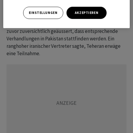
Wochen bestehende Waffenruhe am ⁠Mittwoch um 20.00
Uhr ​US-Ostküstenzeit (Donnerstag 02.00 Uhr ⁠MESZ) ab.
EINSTELLUNGEN
AKZEPTIEREN
Ob es zu weiteren Friedensgesprächen in ‌letzter Minute
kommt, ist noch unklar. Die US-Regierung hatte sich
zuvor zuversichtlich geäussert, ‌dass entsprechende
Verhandlungen in Pakistan stattfinden werden. ​Ein
ranghoher iranischer Vertreter sagte, Teheran erwäge
eine Teilnahme.