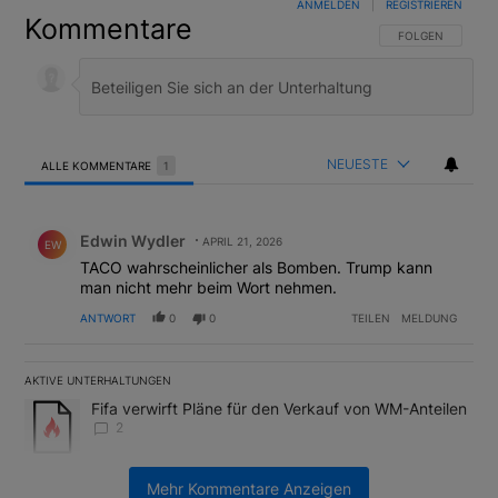
ANMELDEN
|
REGISTRIEREN
Kommentare
FOLGE DIESER U
FOLGEN
NEUESTE
ALLE KOMMENTARE
1
Alle Kommentare
Kommentar von Edwin Wydler.
Edwin Wydler
APRIL 21, 2026
EW
TACO wahrscheinlicher als Bomben. Trump kann
man nicht mehr beim Wort nehmen.
ANTWORT
0
0
TEILEN
MELDUNG
AKTIVE UNTERHALTUNGEN
Das Folgende ist eine Liste der am meisten kommentierten Artikel
Ein Trendartikel mit dem Titel "Fifa verwirft Pläne für den Verk
Fifa verwirft Pläne für den Verkauf von WM-Anteilen
2
Ein Trendartikel mit dem Titel "Tanken in der Schweiz: Die best
Tanken in der Schweiz: Die besten Tipps gegen
Mehr Kommentare Anzeigen