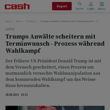
Depot
Suche
Login
Menu
Home
News
Top News
Trumps Anwälte scheitern mit Terminwunsch - Prozess w
JUSTIZ
Trumps Anwälte scheitern mit
Terminwunsch - Prozess während
Wahlkampf
Der frühere US-Präsident Donald Trump ist mit
dem Versuch gescheitert, einen Prozess um
mutmasslich versuchte Wahlmanipulation aus
dem kommenden Wahlkampf um das Weisse
Haus herauszuhalten.
28.08.2023 19:13