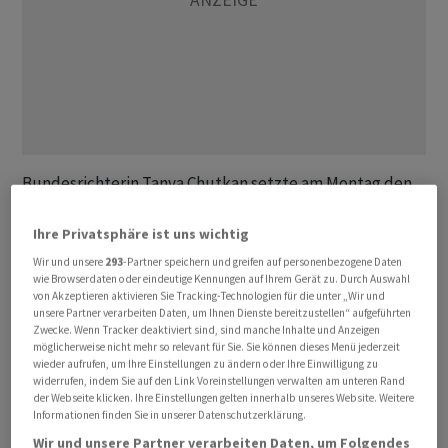
Bundesrichterin Tanya Chutkan setzte am Montag den
Prozessbeginn auf den 4. März fest. Trumps Anwälte
hatten beantragt, das Gerichtsverfahren erst ab April
Ihre Privatsphäre ist uns wichtig
2026 zu starten. «Herr Trump wird den
Wir und unsere
293
-Partner speichern und greifen auf personenbezogene Daten
wie Browserdaten oder eindeutige Kennungen auf Ihrem Gerät zu. Durch Auswahl
Verhandlungstermin unabhängig von seinem
von Akzeptieren aktivieren Sie Tracking-Technologien für die unter „Wir und
Terminplan einhalten müssen», sagte Chutkan. Im
unsere Partner verarbeiten Daten, um Ihnen Dienste bereitzustellen“ aufgeführten
Zwecke. Wenn Tracker deaktiviert sind, sind manche Inhalte und Anzeigen
November 2024 wählen die Amerikaner einen neuen
möglicherweise nicht mehr so relevant für Sie. Sie können dieses Menü jederzeit
Präsidenten. Im Feld der oppositionellen Republikaner
wieder aufrufen, um Ihre Einstellungen zu ändern oder Ihre Einwilligung zu
hat Trump bislang die besten Aussichten, zum
widerrufen, indem Sie auf den Link Voreinstellungen verwalten am unteren Rand
der Webseite klicken. Ihre Einstellungen gelten innerhalb unseres Website. Weitere
Herausforderer von Amtsinhaber und Demokrat Joe
Informationen finden Sie in unserer Datenschutzerklärung.
Biden gekürt zu werden.
Wir und unsere Partner verarbeiten Daten, um Folgendes