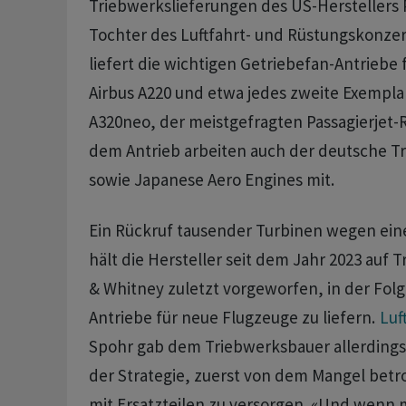
Triebwerkslieferungen des US-Herstellers P
Tochter des Luftfahrt- und Rüstungskonze
liefert die wichtigen Getriebefan-Antriebe 
Airbus A220 und etwa jedes zweite Exempla
A320neo, der meistgefragten Passagierjet-R
dem Antrieb arbeiten auch der deutsche 
sowie Japanese Aero Engines mit.
Ein Rückruf tausender Turbinen wegen ein
hält die Hersteller seit dem Jahr 2023 auf T
& Whitney zuletzt vorgeworfen, in der Fol
Antriebe für neue Flugzeuge zu liefern.
Luf
Spohr gab dem Triebwerksbauer allerdings
der Strategie, zuerst von dem Mangel betr
mit Ersatzteilen zu versorgen. «Und wenn