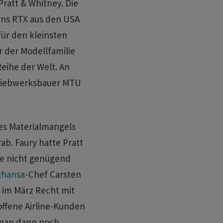
ratt & Whitney. Die
rns RTX aus den USA
für den kleinsten
r der Modellfamilie
eihe der Welt. An
Triebwerksbauer MTU
es Materialmangels
rab. Faury hatte Pratt
ge nicht genügend
thansa
-Chef Carsten
 im März Recht mit
offene Airline-Kunden
 man dann noch