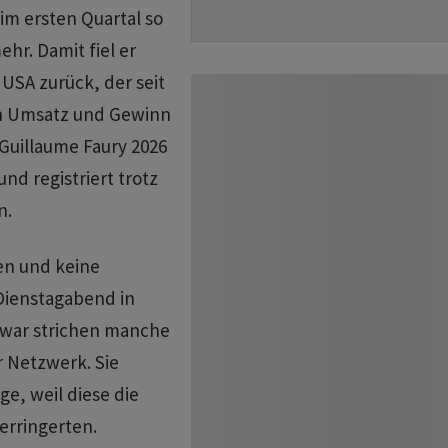
 im ersten Quartal so
hr. Damit fiel er
USA zurück, der seit
ch Umsatz und Gewinn
Guillaume Faury 2026
und registriert trotz
n.
en und keine
Dienstagabend in
Zwar strichen manche
r Netzwerk. Sie
ge, weil diese die
erringerten.