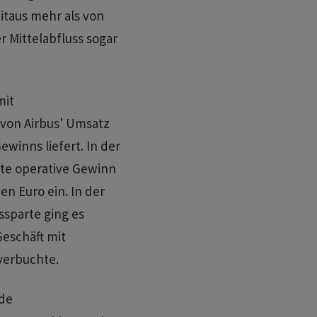
itaus mehr als von
r Mittelabfluss sogar
mit
 von Airbus' Umsatz
winns liefert. In der
gte operative Gewinn
en Euro ein. In der
sparte ging es
eschäft mit
verbuchte.
nde