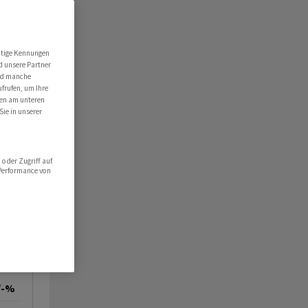
utige Kennungen
d unsere Partner
ind manche
ufrufen, um Ihre
ten am unteren
Sie in unserer
oder Zugriff auf
 Performance von
/-%