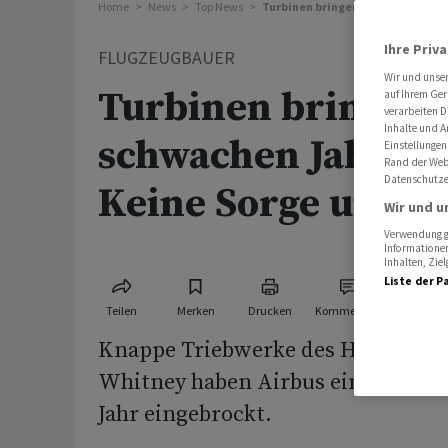
Home
News
Top News
Turbinen bringen Airbus schwache
Ihre Priv
FLUGZEUGBAUER
Wir und unse
Turbinen bringen 
auf Ihrem Ger
verarbeiten D
Inhalte und A
schwachen Jahresst
Einstellungen
Rand der Webs
Datenschutze
Keine Sorge um Au
Wir und u
Verwendung ge
Informationen
Inhalten, Zi
Liste der P
Teilen
Merken
Drucken
Kommentare
Knappe Triebwerke des Herstellers
Whitney haben Airbus einen schwa
Jahr eingebrockt.