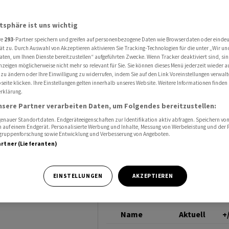
n Jahresstart - Keine Sorge um Aufträge
BOEING
atsphäre ist uns wichtig
re
293
-Partner speichern und greifen auf personenbezogene Daten wie Browserdaten oder einde
Airbus
ät zu. Durch Auswahl von Akzeptieren aktivieren Sie Tracking-Technologien für die unter „Wir un
aten, um Ihnen Dienste bereitzustellen“ aufgeführten Zwecke. Wenn Tracker deaktiviert sind, s
nzeigen möglicherweise nicht mehr so relevant für Sie. Sie können dieses Menü jederzeit wieder a
art -
 zu ändern oder Ihre Einwilligung zu widerrufen, indem Sie auf den Link Voreinstellungen verwal
eite klicken. Ihre Einstellungen gelten innerhalb unseres Website. Weitere Informationen finden 
rklärung.
fträge
nsere Partner verarbeiten Daten, um Folgendes bereitzustellen:
nauer Standortdaten. Endgeräteeigenschaften zur Identifikation aktiv abfragen. Speichern von 
 auf einem Endgerät. Personalisierte Werbung und Inhalte, Messung von Werbeleistung und der
elgruppenforschung sowie Entwicklung und Verbesserung von Angeboten.
artner (Lieferanten)
 Pratt &
EINSTELLUNGEN
AKZEPTIEREN
chen Start ins
Name
Aktuell
+