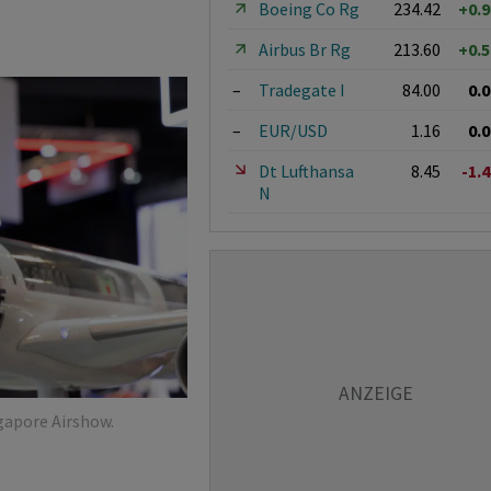
Boeing Co Rg
234.42
+0.
Airbus Br Rg
213.60
+0.
–
Tradegate I
84.00
0.
–
EUR/USD
1.16
0.
Dt Lufthansa
8.45
-1.
N
gapore Airshow.