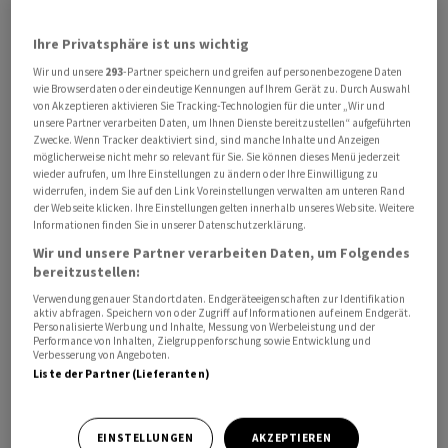
Ihre Privatsphäre ist uns wichtig
Wir und unsere
293
-Partner speichern und greifen auf personenbezogene Daten
wie Browserdaten oder eindeutige Kennungen auf Ihrem Gerät zu. Durch Auswahl
Der Leitindex der Istanbuler Aktienbörse fiel am
von Akzeptieren aktivieren Sie Tracking-Technologien für die unter „Wir und
unsere Partner verarbeiten Daten, um Ihnen Dienste bereitzustellen“ aufgeführten
Mittwoch um bis zu sieben Prozent, so stark wie zuletzt
Zwecke. Wenn Tracker deaktiviert sind, sind manche Inhalte und Anzeigen
vor gut sieben Monaten. Der Index für die dortige
möglicherweise nicht mehr so relevant für Sie. Sie können dieses Menü jederzeit
wieder aufrufen, um Ihre Einstellungen zu ändern oder Ihre Einwilligung zu
Bankenbranche stürzte sogar um mehr als neun Prozent
widerrufen, indem Sie auf den Link Voreinstellungen verwalten am unteren Rand
ab. Das war das grösste Minus seit zwei Jahren.
der Webseite klicken. Ihre Einstellungen gelten innerhalb unseres Website. Weitere
Informationen finden Sie in unserer Datenschutzerklärung.
Wir und unsere Partner verarbeiten Daten, um Folgendes
Noch drastischer fiel der Ausverkauf bei der türkischen
bereitzustellen:
Währung aus. Dadurch stieg der Kurs des
Dollar
Verwendung genauer Standortdaten. Endgeräteeigenschaften zur Identifikation
zeitweise um knapp zwölf Prozent auf ein Rekordhoch
aktiv abfragen. Speichern von oder Zugriff auf Informationen auf einem Endgerät.
Personalisierte Werbung und Inhalte, Messung von Werbeleistung und der
von 40,961
Lira
. Das war das grösste Plus seit rund drei
Performance von Inhalten, Zielgruppenforschung sowie Entwicklung und
Jahren. Das gleiche galt für den
Euro
, der um bis zu
Verbesserung von Angeboten.
Liste der Partner (Lieferanten)
acht Prozent auf 43,2161
Lira
stieg. Türkische
Staatsanleihen flogen ebenfalls in hohem Bogen aus
den Depots. Dadurch stieg die Rendite der 2045
EINSTELLUNGEN
AKZEPTIEREN