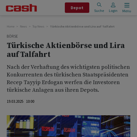
Depot
Suche
Login
Menu
Home
News
Top News
Türkische Aktienbörse und Lira auf Talfahrt
BÖRSE
Türkische Aktienbörse und Lira
auf Talfahrt
Nach der Verhaftung des wichtigsten politischen
Konkurrenten des türkischen Staatspräsidenten
Recep Tayyip Erdogan werfen die Investoren
türkische Anlagen aus ihren Depots.
19.03.2025 10:00