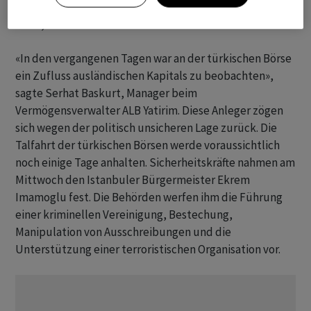
auslaufenden Dollar-Bonds auf ein Zwei-Monats-Hoch
von 8,159 Prozent.
«In den vergangenen Tagen war an der türkischen Börse
ein Zufluss ausländischen Kapitals zu beobachten»,
sagte Serhat Baskurt, Manager beim
Vermögensverwalter ALB Yatirim. Diese Anleger zögen
sich wegen der politisch unsicheren Lage zurück. Die
Talfahrt der türkischen Börsen werde voraussichtlich
noch einige Tage anhalten. Sicherheitskräfte nahmen am
Mittwoch den Istanbuler Bürgermeister Ekrem
Imamoglu fest. Die Behörden werfen ihm die Führung
einer kriminellen Vereinigung, Bestechung,
Manipulation von Ausschreibungen und die
Unterstützung einer terroristischen Organisation vor.