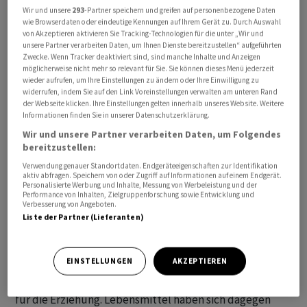
Wir und unsere
293
-Partner speichern und greifen auf personenbezogene Daten
wie Browserdaten oder eindeutige Kennungen auf Ihrem Gerät zu. Durch Auswahl
von Akzeptieren aktivieren Sie Tracking-Technologien für die unter „Wir und
unsere Partner verarbeiten Daten, um Ihnen Dienste bereitzustellen“ aufgeführten
Zwecke. Wenn Tracker deaktiviert sind, sind manche Inhalte und Anzeigen
möglicherweise nicht mehr so relevant für Sie. Sie können dieses Menü jederzeit
Im Jahresvergleich stiegen die Verbraucherpreise um
wieder aufrufen, um Ihre Einstellungen zu ändern oder Ihre Einwilligung zu
widerrufen, indem Sie auf den Link Voreinstellungen verwalten am unteren Rand
33,5 Prozent, wie das Statistikamt am Montag in Ankara
der Webseite klicken. Ihre Einstellungen gelten innerhalb unseres Website. Weitere
mitteilte. Das ist die geringste Jahresrate seit Ende
Informationen finden Sie in unserer Datenschutzerklärung.
2021. In den vergangenen Jahren hatte sich das Leben in
Wir und unsere Partner verarbeiten Daten, um Folgendes
der Türkei stark verteuert, zeitweise war die
bereitzustellen:
Inflationsrate auf über 80 Prozent gestiegen.
Verwendung genauer Standortdaten. Endgeräteeigenschaften zur Identifikation
aktiv abfragen. Speichern von oder Zugriff auf Informationen auf einem Endgerät.
Personalisierte Werbung und Inhalte, Messung von Werbeleistung und der
Im Juni hatte die türkische Teuerung noch etwas höher
Performance von Inhalten, Zielgruppenforschung sowie Entwicklung und
Verbesserung von Angeboten.
bei 35,1 Prozent gelegen. Analysten waren von einem
Liste der Partner (Lieferanten)
Rückgang der Teuerung im Juli ausgegangen, hatten
aber eine etwas höhere Jahresrate von 34,1 Prozent
EINSTELLUNGEN
AKZEPTIEREN
erwartet. Stärkste Preistreiber sind nach Angaben der
Statistikbehörde Kosten für die Haushaltsführung und
für die Erziehung. Lebensmittel haben sich dagegen