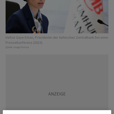
Hafize Gaye Erkan, Präsidentin der türkischen Zentralbank bei einer
Pressekonferenz (2023).
Quelle:
imago/Xinhua