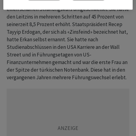
Zentralbank von einer ultralockeren Geldpolitik auf
einen scharfen Straffungskurs umgeschwenkt. Sie hatte
den Leitzins in mehreren Schritten auf 45 Prozent von
seinerzeit 8,5 Prozent erhöht. Staatspräsident Recep
Tayyip Erdogan, der sich als «Zinsfeind» bezeichnet hat,
hatte Erkan selbst ernannt. Sie hatte nach
Studienabschlüssen in den USA Karriere an der Wall
Street und in Führungsetagen von US-
Finanzunternehmen gemacht und war die erste Frau an
der Spitze der türkischen Notenbank. Diese hat in den
vergangenen Jahren mehrere Führungswechsel erlebt.