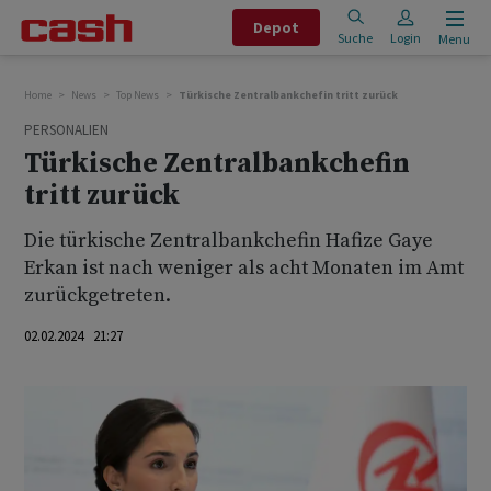
Depot
Suche
Login
Menu
Home
News
Top News
Türkische Zentralbankchefin tritt zurück
PERSONALIEN
Türkische Zentralbankchefin
tritt zurück
Die türkische Zentralbankchefin Hafize Gaye
Erkan ist nach weniger als acht Monaten im Amt
zurückgetreten.
02.02.2024 21:27