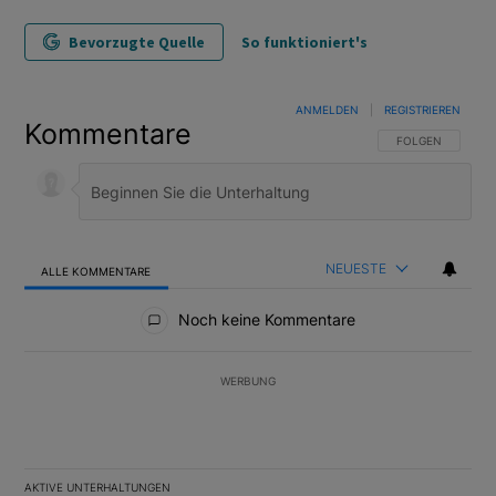
Bevorzugte Quelle
So funktioniert's
ANMELDEN
|
REGISTRIEREN
Kommentare
FOLGE DIESER U
FOLGEN
NEUESTE
ALLE KOMMENTARE
Alle Kommentare
Noch keine Kommentare
WERBUNG
AKTIVE UNTERHALTUNGEN