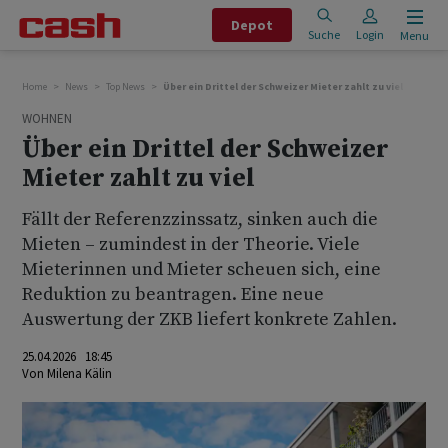
Depot
Suche
Login
Menu
Home
News
Top News
Über ein Drittel der Schweizer Mieter zahlt zu viel
WOHNEN
Über ein Drittel der Schweizer
Mieter zahlt zu viel
Fällt der Referenzzinssatz, sinken auch die
Mieten – zumindest in der Theorie. Viele
Mieterinnen und Mieter scheuen sich, eine
Reduktion zu beantragen. Eine neue
Auswertung der ZKB liefert konkrete Zahlen.
25.04.2026 18:45
Von
Milena Kälin