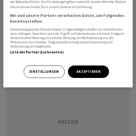
der Webseite klicken. Ihre Einstellungen gelten innerhalb unseres Website. Weitere
Informationen finden Sie in unserer Datenschutzerklärung.
Die Bank geht davon aus, dass fast die Hälfte der
Wir und unsere Partner verarbeiten Daten, um Folgendes
Schweizer Mieterinnen und Mieter von den letzten
bereitzustellen:
Referenzzinssatzsenkungen profitieren könnte. Doch
Verwendung genauer Standortdaten. Endgeräteeigenschaften zur Identifikation
nur knapp 12 Prozent der Mieter haben die zweite
aktiv abfragen. Speichern von oder Zugriff auf Informationen auf einem Endgerät.
Personalisierte Werbung und Inhalte, Messung von Werbeleistung und der
Senkung eingefordert, schreibt die ZKB. Im Kanton
Performance von Inhalten, Zielgruppenforschung sowie Entwicklung und
Verbesserung von Angeboten.
Zürich, wo hohe Mieten zum Alltag gehören, dürften gar
Liste der Partner (Lieferanten)
70 Prozent der Mieter Anrecht auf eine Senkung haben.
Aber nur 16 Prozent haben die Reduktion auch
beantragt.
EINSTELLUNGEN
AKZEPTIEREN