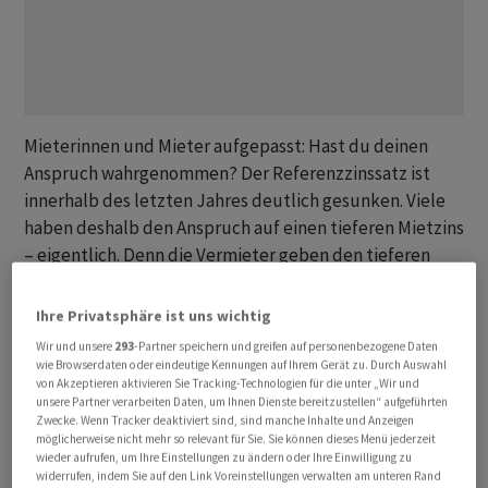
Mieterinnen und Mieter aufgepasst: Hast du deinen
Anspruch wahrgenommen? Der Referenzzinssatz ist
innerhalb des letzten Jahres deutlich gesunken. Viele
haben deshalb den Anspruch auf einen tieferen Mietzins
– eigentlich. Denn die Vermieter geben den tieferen
Referenzzins nur ungern weiter – und meist erst, wenn
der Mieter die Senkung auch beantragt. Denn
Ihre Privatsphäre ist uns wichtig
verpflichtet ist der Vermieter dazu nicht.
Wir und unsere
293
-Partner speichern und greifen auf personenbezogene Daten
wie Browserdaten oder eindeutige Kennungen auf Ihrem Gerät zu. Durch Auswahl
von Akzeptieren aktivieren Sie Tracking-Technologien für die unter „Wir und
Viele Mieter trauen sich aber gar nicht, die Senkung
unsere Partner verarbeiten Daten, um Ihnen Dienste bereitzustellen“ aufgeführten
einzufordern. Neue Zahlen zeigen nun das Ausmass:
Zwecke. Wenn Tracker deaktiviert sind, sind manche Inhalte und Anzeigen
möglicherweise nicht mehr so relevant für Sie. Sie können dieses Menü jederzeit
Über ein Drittel der Mieter zahlt aktuell zu viel Miete,
wieder aufrufen, um Ihre Einstellungen zu ändern oder Ihre Einwilligung zu
wie aus dem Immobilienbarometer der ZKB hervorgeht.
widerrufen, indem Sie auf den Link Voreinstellungen verwalten am unteren Rand