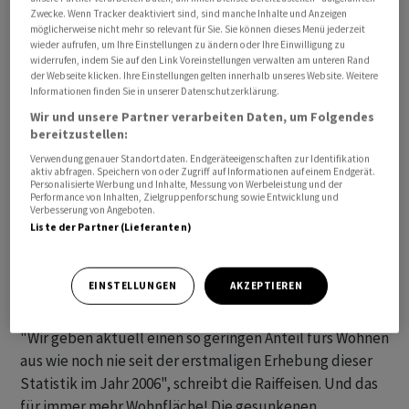
Zwecke. Wenn Tracker deaktiviert sind, sind manche Inhalte und Anzeigen
möglicherweise nicht mehr so relevant für Sie. Sie können dieses Menü jederzeit
wieder aufrufen, um Ihre Einstellungen zu ändern oder Ihre Einwilligung zu
widerrufen, indem Sie auf den Link Voreinstellungen verwalten am unteren Rand
der Webseite klicken. Ihre Einstellungen gelten innerhalb unseres Website. Weitere
Informationen finden Sie in unserer Datenschutzerklärung.
Wir und unsere Partner verarbeiten Daten, um Folgendes
bereitzustellen:
Verwendung genauer Standortdaten. Endgeräteeigenschaften zur Identifikation
aktiv abfragen. Speichern von oder Zugriff auf Informationen auf einem Endgerät.
Personalisierte Werbung und Inhalte, Messung von Werbeleistung und der
Performance von Inhalten, Zielgruppenforschung sowie Entwicklung und
Verbesserung von Angeboten.
Liste der Partner (Lieferanten)
Wohnkosten in der Schweiz
Quelle: BFS, Raiffeisen Economic Research © Blick Grafik
EINSTELLUNGEN
AKZEPTIEREN
"Wir geben aktuell einen so geringen Anteil fürs Wohnen
aus wie noch nie seit der erstmaligen Erhebung dieser
Statistik im Jahr 2006", schreibt die Raiffeisen. Und das
für immer mehr Wohnfläche! Die gesunkenen