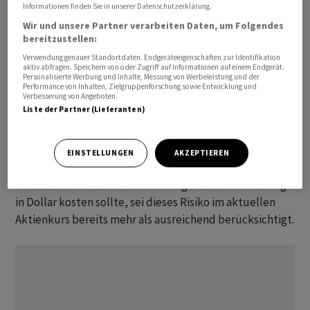
Informationen finden Sie in unserer Datenschutzerklärung.
Franken leicht unter dem Kurs.
Wir und unsere Partner verarbeiten Daten, um Folgendes
bereitzustellen:
Zehn Kaufempfehlungen übertrumpfen derzeit neun
Verwendung genauer Standortdaten. Endgeräteeigenschaften zur Identifikation
Halten-Ratings und fünf Verkaufsempfehlungen. Die
aktiv abfragen. Speichern von oder Zugriff auf Informationen auf einem Endgerät.
Personalisierte Werbung und Inhalte, Messung von Werbeleistung und der
höchste Schätzung vergibt nach wie vor der Jefferies-
Performance von Inhalten, Zielgruppenforschung sowie Entwicklung und
Analyst mit 60 Franken. Seiner Einschätzung nach werde
Verbesserung von Angeboten.
Liste der Partner (Lieferanten)
die
UBS
gemessen an den möglichen Szenarien für die
Eigenkapitalanforderungen ausländischer
Tochtergesellschaften zu niedrig bewertet. Selbst wenn
EINSTELLUNGEN
AKZEPTIEREN
die strengste Regulierungsvariante eintrete und dies
die Bank einen mittleren einstelligen Milliardenbetrag
in Dollar kosten sollte, sei dieses Risiko im aktuellen
Aktienkurs bereits mehr als ausreichend berücksichtigt.