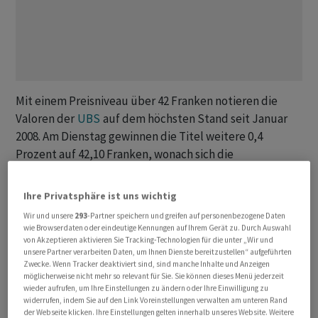
Mit einem Preisniveau über 42 Franken notieren die
Valoren der
UBS
auf dem höchsten Stand seit Januar
2008. Am Dienstag gewinnen die Titel weitere 0,4
Prozent auf 42,10 Franken, wonach sich die
Jahresperformance einer Bilanz von +10 Prozent nähert.
Im Mai betrug diese noch minus 4,5 Prozent.
Ihre Privatsphäre ist uns wichtig
Wir und unsere
293
-Partner speichern und greifen auf personenbezogene Daten
Der positive Trend ist auch den Analysten nicht
wie Browserdaten oder eindeutige Kennungen auf Ihrem Gerät zu. Durch Auswahl
entgangen, die jüngst ihre Kursziele nach oben
von Akzeptieren aktivieren Sie Tracking-Technologien für die unter „Wir und
unsere Partner verarbeiten Daten, um Ihnen Dienste bereitzustellen“ aufgeführten
angepasst haben. Neuerdings erachtet die Bank of
Zwecke. Wenn Tracker deaktiviert sind, sind manche Inhalte und Anzeigen
America 50 Franken als realistisch, während JP Morgan
möglicherweise nicht mehr so relevant für Sie. Sie können dieses Menü jederzeit
wieder aufrufen, um Ihre Einstellungen zu ändern oder Ihre Einwilligung zu
mit 44 Franken rechnet. Die neue Schätzung von
widerrufen, indem Sie auf den Link Voreinstellungen verwalten am unteren Rand
Vontobel-Analyst Andreas Venditti liegt mit 38,50
der Webseite klicken. Ihre Einstellungen gelten innerhalb unseres Website. Weitere