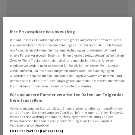
Ihre Privatsphäre ist uns wichtig
In den vergangenen Jahren habe der Konzern
Wir und unsere
293
-Partner speichern und greifen auf personenbezogene Daten
wie Browserdaten oder eindeutige Kennungen auf Ihrem Gerät zu. Durch Auswahl
beschleunigt KI eingeführt, erklärte ⁠Konzernchef
von Akzeptieren aktivieren Sie Tracking-Technologien für die unter „Wir und
Sergio Ermotti am Mittwoch auf dem Kongress «Point
unsere Partner verarbeiten Daten, um Ihnen Dienste bereitzustellen“ aufgeführten
Zwecke. Wenn Tracker deaktiviert sind, sind manche Inhalte und Anzeigen
Zero Forum». «Wir haben gegenwärtig ‌rund 500 KI-
möglicherweise nicht mehr so relevant für Sie. Sie können dieses Menü jederzeit
Anwendungen in der Bank», ‌so der CEO. «Wir sind im ​
wieder aufrufen, um Ihre Einstellungen zu ändern oder Ihre Einwilligung zu
widerrufen, indem Sie auf den Link Voreinstellungen verwalten am unteren Rand
Begriff, weitere 700 einzuführen.»
der Webseite klicken. Ihre Einstellungen gelten innerhalb unseres Website. Weitere
Informationen finden Sie in unserer Datenschutzerklärung.
KI helfe den Kundenberatern, den Portfolio-Managern,
Wir und unsere Partner verarbeiten Daten, um Folgendes
Händlern und Verkäufern, effizienter und effektiver zu
bereitzustellen:
werden. «Wir werden fundamentale Änderungen sehen,
Verwendung genauer Standortdaten. Endgeräteeigenschaften zur Identifikation
aktiv abfragen. Speichern von oder Zugriff auf Informationen auf einem Endgerät.
wie wir Kunden bedienen», so Ermotti. Die UBS ‌müsse
Personalisierte Werbung und Inhalte, Messung von Werbeleistung und der
Performance von Inhalten, Zielgruppenforschung sowie Entwicklung und
sich auch auf KI einlassen, weil dies auch die Rivalen tun
Verbesserung von Angeboten.
würden.
Liste der Partner (Lieferanten)