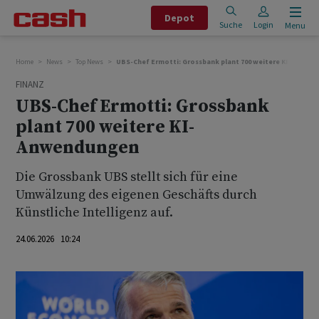
Depot
Suche
Login
Menu
Home
News
Top News
UBS-Chef Ermotti: Grossbank plant 700 weitere KI-Anwen
FINANZ
UBS-Chef Ermotti: Grossbank
plant 700 weitere KI-
Anwendungen
Die Grossbank UBS stellt sich für eine
Umwälzung des eigenen Geschäfts durch
Künstliche Intelligenz ‌auf. ⁠
24.06.2026 10:24