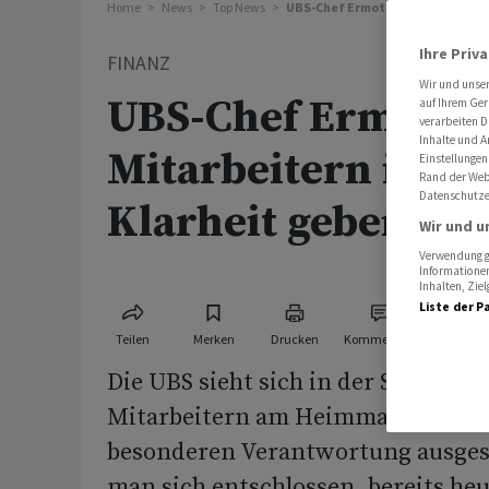
Home
News
Top News
UBS-Chef Ermotti: Wollten Mitar
Ihre Priv
FINANZ
Wir und unse
UBS-Chef Ermotti:
auf Ihrem Ger
verarbeiten D
Inhalte und A
Mitarbeitern in Sc
Einstellungen
Rand der Webs
Datenschutze
Klarheit geben
Wir und u
Verwendung ge
Informationen
Inhalten, Zi
Liste der P
Teilen
Merken
Drucken
Kommentare
Die UBS sieht sich in der Schweiz 
Mitarbeitern am Heimmarkt gege
besonderen Verantwortung ausges
man sich entschlossen, bereits heu