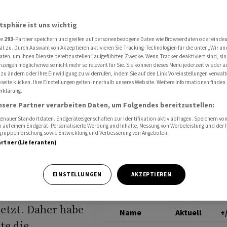
beitern in Schweiz Klarheit geben
UBS GROUP
atsphäre ist uns wichtig
re
293
-Partner speichern und greifen auf personenbezogene Daten wie Browserdaten oder einde
 Wollten
ät zu. Durch Auswahl von Akzeptieren aktivieren Sie Tracking-Technologien für die unter „Wir un
aten, um Ihnen Dienste bereitzustellen“ aufgeführten Zwecke. Wenn Tracker deaktiviert sind, s
nzeigen möglicherweise nicht mehr so relevant für Sie. Sie können dieses Menü jederzeit wieder a
hweiz
 zu ändern oder Ihre Einwilligung zu widerrufen, indem Sie auf den Link Voreinstellungen verwal
eite klicken. Ihre Einstellungen gelten innerhalb unseres Website. Weitere Informationen finden 
rklärung.
nsere Partner verarbeiten Daten, um Folgendes bereitzustellen:
nauer Standortdaten. Endgeräteeigenschaften zur Identifikation aktiv abfragen. Speichern von 
 auf einem Endgerät. Personalisierte Werbung und Inhalte, Messung von Werbeleistung und der
elgruppenforschung sowie Entwicklung und Verbesserung von Angeboten.
artner (Lieferanten)
und den
EINSTELLUNGEN
AKZEPTIEREN
nüber
etzt. Daher habe
Name
Aktuell
+
te die