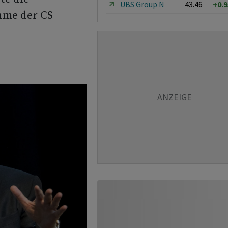
UBS Group N
43.46
+0.
hme der CS