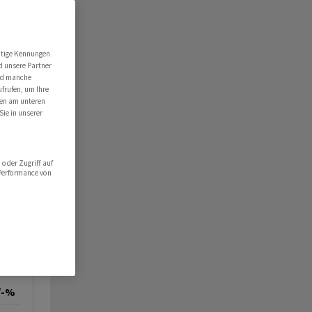
utige Kennungen
d unsere Partner
ind manche
ufrufen, um Ihre
ten am unteren
Sie in unserer
oder Zugriff auf
 Performance von
/-%