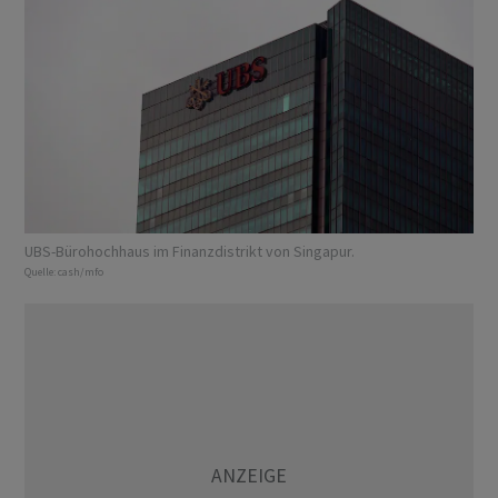
UBS-Bürohochhaus im Finanzdistrikt von Singapur.
Quelle:
cash/mfo