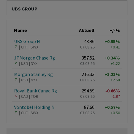
UBS GROUP
Name
Aktuell
+/-%
UBS Group N
43.46
+0.95%
CHF
SWX
07.08.26
+0.41
JPMorgan Chase Rg
357.52
+0.34%
USD
NYX
08.08.26
+1.22
Morgan Stanley Rg
216.33
+1.21%
USD
NYX
08.08.26
+2.58
Royal Bank Canad Rg
294.59
-0.66%
CAD
TOR
07.08.26
-1.97
Vontobel Holding N
87.60
+0.57%
CHF
SWX
07.08.26
+0.50