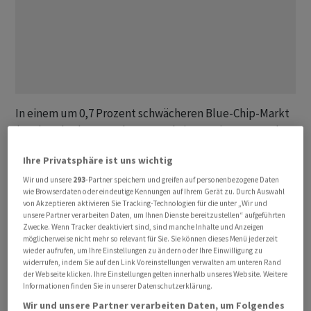
In einem um 0,7 Prozent schwächeren Blue-Chip-Markt
(SMI) sackt der Kurs der
UBS
-Aktie am Dienstag nach
Handelseröffnung um 2,8 Prozent ab. Das Urteil der
Ihre Privatsphäre ist uns wichtig
Analysten zu den Gesamtjahreszahlen respektive den
Wir und unsere
293
-Partner speichern und greifen auf personenbezogene Daten
Viertquartalszahlen 2022 ist gemischt. Gelobt werden in
wie Browserdaten oder eindeutige Kennungen auf Ihrem Gerät zu. Durch Auswahl
erster Linie die Kapitalflüsse an die Aktionärinnen und
von Akzeptieren aktivieren Sie Tracking-Technologien für die unter „Wir und
Aktionäre mittels Aktienrückkauf und Dividende.
unsere Partner verarbeiten Daten, um Ihnen Dienste bereitzustellen“ aufgeführten
Zwecke. Wenn Tracker deaktiviert sind, sind manche Inhalte und Anzeigen
möglicherweise nicht mehr so relevant für Sie. Sie können dieses Menü jederzeit
Kritisiert wird, dass sich die Ertrags- und Gewinnzahlen
wieder aufrufen, um Ihre Einstellungen zu ändern oder Ihre Einwilligung zu
widerrufen, indem Sie auf den Link Voreinstellungen verwalten am unteren Rand
im Detail allenfalls auf dem erwarteten Niveau
der Webseite klicken. Ihre Einstellungen gelten innerhalb unseres Website. Weitere
befinden, tendenziell aber auch darunter liegen, wenn
Informationen finden Sie in unserer Datenschutzerklärung.
das Zahlenset genau analysiert werde. Die Erträge seien
Wir und unsere Partner verarbeiten Daten, um Folgendes