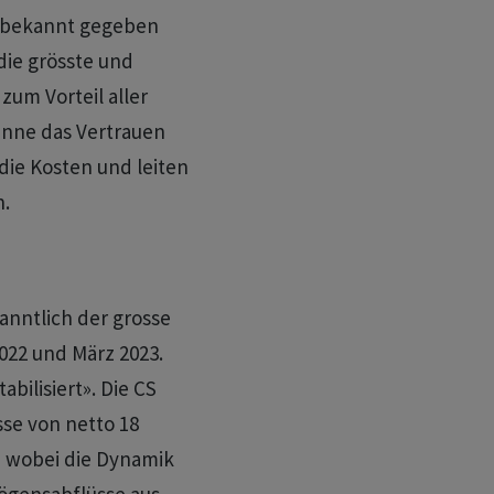
se bekannt gegeben
die grösste und
um Vorteil aller
nne das Vertrauen
ie Kosten und leiten
n.
anntlich der grosse
022 und März 2023.
bilisiert». Die CS
se von netto 18
s, wobei die Dynamik