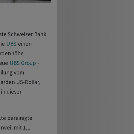
sste Schweizer Bank
die
UBS
einen
iardenhöhe
neue
UBS Group
-
eilung vom
iarden US-Dollar,
in dieser
te bereinigte
weil mit 1,1