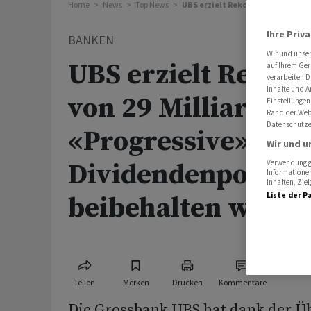
Home
News
Top News
UBS erzielt Rekordgewinn von 29 
Ihre Priv
BANKEN
Wir und unse
UBS erzielt Rekor
auf Ihrem Ger
verarbeiten D
Inhalte und A
von 29 Milliarden D
Einstellungen
Rand der Webs
Datenschutze
«Progressive»
Wir und u
Dividendenpolitik 
Verwendung ge
Informationen
Inhalten, Zi
Liste der P
beibehalten werde
Teilen
Merken
Drucken
Kommentare
Die Grossbank UBS hat dank der 