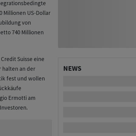
ntegrationsbedingte
Millionen US-Dollar
ubildung von
etto 740 Millionen
Credit Suisse eine
NEWS
r halten an der
ik fest und wollen
rückkäufe
gio Ermotti am
Investoren.