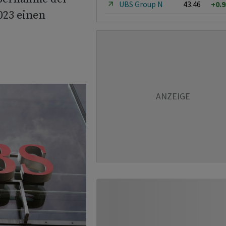
UBS Group N
43.46
+0.
023 einen