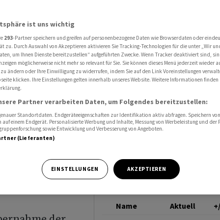
Milliarden Dollar - «Progressive» Dividendenpolitik soll beibehalten werden
UBS GROUP
atsphäre ist uns wichtig
re
293
-Partner speichern und greifen auf personenbezogene Daten wie Browserdaten oder einde
dgewinn
ät zu. Durch Auswahl von Akzeptieren aktivieren Sie Tracking-Technologien für die unter „Wir un
aten, um Ihnen Dienste bereitzustellen“ aufgeführten Zwecke. Wenn Tracker deaktiviert sind, s
nzeigen möglicherweise nicht mehr so relevant für Sie. Sie können dieses Menü jederzeit wieder a
ollar -
 zu ändern oder Ihre Einwilligung zu widerrufen, indem Sie auf den Link Voreinstellungen verwal
eite klicken. Ihre Einstellungen gelten innerhalb unseres Website. Weitere Informationen finden 
rklärung.
nsere Partner verarbeiten Daten, um Folgendes bereitzustellen:
soll
nauer Standortdaten. Endgeräteeigenschaften zur Identifikation aktiv abfragen. Speichern von 
 auf einem Endgerät. Personalisierte Werbung und Inhalte, Messung von Werbeleistung und der
elgruppenforschung sowie Entwicklung und Verbesserung von Angeboten.
artner (Lieferanten)
n
EINSTELLUNGEN
AKZEPTIEREN
Name
Aktuell
+
Übernahme der