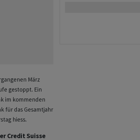
rgangenen März
ufe gestoppt. Ein
Bank im kommenden
k für das Gesamtjahr
stag hiess.
der Credit Suisse