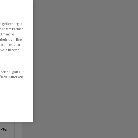
utige Kennungen
d unsere Partner
ind manche
ufrufen, um Ihre
ten am unteren
Sie in unserer
oder Zugriff auf
 Performance von
/-%