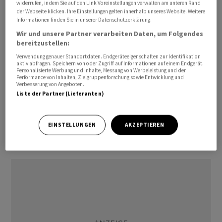
widerrufen, indem Sie auf den Link Voreinstellungen verwalten am unteren Rand
Die zusätzlichen 24 Milliarden an hartem Kernkapital für
der Webseite klicken. Ihre Einstellungen gelten innerhalb unseres Website. Weitere
die UBS AG würde zu einer CET1-Kapitalquote auf
Informationen finden Sie in unserer Datenschutzerklärung.
Ebene der UBS Group AG konsolidiert von rund 19
Wir und unsere Partner verarbeiten Daten, um Folgendes
bereitzustellen:
Prozent führen.
Verwendung genauer Standortdaten. Endgeräteeigenschaften zur Identifikation
aktiv abfragen. Speichern von oder Zugriff auf Informationen auf einem Endgerät.
Festhalten an Aktienrückkäufen von 2 Mrd
Personalisierte Werbung und Inhalte, Messung von Werbeleistung und der
Performance von Inhalten, Zielgruppenforschung sowie Entwicklung und
Verbesserung von Angeboten.
An den Kapitalrückzahlungsabsichten für das laufende
Liste der Partner (Lieferanten)
Jahr hält die Grossbank derweil fest. So will sie
weiterhin die Dividende um rund 10 Prozent erhöhen
EINSTELLUNGEN
AKZEPTIEREN
und Aktien im Wert von bis zu 2 Milliarden Dollar im
zweiten Semester zurückkaufen.