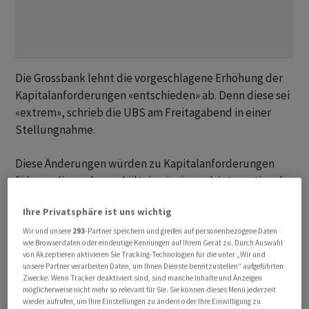
Die Grossbank lehnt die vorgeschlagene Erhöhung der
Kapitalanforderungen «entschieden» ab. Denn diese sei
«extrem», schrieb die UBS am Freitagabend in einer
Stellungnahme.
Diese Änderungen würden zu Kapitalanforderungen
führen, die weder verhältnismässig noch international
abgestimmt seien. Bei einer Umsetzung der
Ihre Privatsphäre ist uns wichtig
Massnahmen müsste die
UBS
rund 42 Milliarden Dollar
an zusätzlichem harten Kernkapital (CET1) vorhalten.
Wir und unsere
293
-Partner speichern und greifen auf personenbezogene Daten
wie Browserdaten oder eindeutige Kennungen auf Ihrem Gerät zu. Durch Auswahl
Davon würden 24 Milliarden bei der
UBS
AG anfallen
von Akzeptieren aktivieren Sie Tracking-Technologien für die unter „Wir und
und zusätzliche 18 Milliarden wären für die
unsere Partner verarbeiten Daten, um Ihnen Dienste bereitzustellen“ aufgeführten
Zwecke. Wenn Tracker deaktiviert sind, sind manche Inhalte und Anzeigen
übernommene Credit Suisse nötig, hiess es weiter.
möglicherweise nicht mehr so relevant für Sie. Sie können dieses Menü jederzeit
wieder aufrufen, um Ihre Einstellungen zu ändern oder Ihre Einwilligung zu