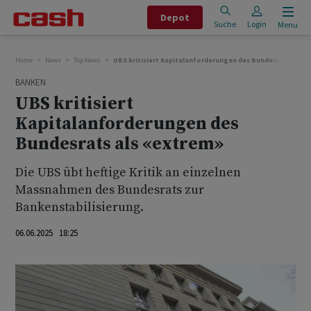
Depot
Suche
Login
Menu
Home
News
Top News
UBS kritisiert Kapitalanforderungen des Bundesrats als «
BANKEN
UBS kritisiert
Kapitalanforderungen des
Bundesrats als «extrem»
Die UBS übt heftige Kritik an einzelnen
Massnahmen des Bundesrats zur
Bankenstabilisierung.
06.06.2025 18:25