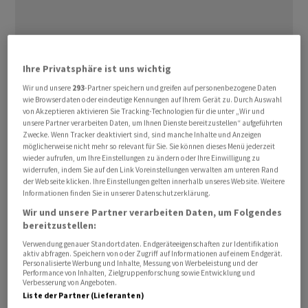
Ihre Privatsphäre ist uns wichtig
Wir und unsere
293
-Partner speichern und greifen auf personenbezogene Daten
Einige hundert Investmentbanker sollen bis Ende des
wie Browserdaten oder eindeutige Kennungen auf Ihrem Gerät zu. Durch Auswahl
Monats das Kündigungsschreiben erhalten, schreibt die
von Akzeptieren aktivieren Sie Tracking-Technologien für die unter „Wir und
unsere Partner verarbeiten Daten, um Ihnen Dienste bereitzustellen“ aufgeführten
"Handelszeitung" (HaZ) am Freitag in einem Online-
Zwecke. Wenn Tracker deaktiviert sind, sind manche Inhalte und Anzeigen
Artikel unter Berufung auf zwei Quellen.
möglicherweise nicht mehr so relevant für Sie. Sie können dieses Menü jederzeit
wieder aufrufen, um Ihre Einstellungen zu ändern oder Ihre Einwilligung zu
widerrufen, indem Sie auf den Link Voreinstellungen verwalten am unteren Rand
Die Handelszeitung verweist dabei auch auf einen
der Webseite klicken. Ihre Einstellungen gelten innerhalb unseres Website. Weitere
Informationen finden Sie in unserer Datenschutzerklärung.
Bericht des britischen Portals "Financial News", wonach
Wir und unsere Partner verarbeiten Daten, um Folgendes
in London bereits 80 Investmentbanker der
CS
bereitzustellen:
gekündigt worden seien. Unklar sei aber noch, in
Verwendung genauer Standortdaten. Endgeräteeigenschaften zur Identifikation
welchen Sparten der Investment Bank genau der Abbau
aktiv abfragen. Speichern von oder Zugriff auf Informationen auf einem Endgerät.
Personalisierte Werbung und Inhalte, Messung von Werbeleistung und der
erfolgen werde, so die HaZ. Insgesamt beschäftigte die
Performance von Inhalten, Zielgruppenforschung sowie Entwicklung und
Credit Suisse
laut dem Artikel im ersten Quartal in ihrer
Verbesserung von Angeboten.
Liste der Partner (Lieferanten)
Investmentbank laut HaZ rund 17'000 Personen. Die