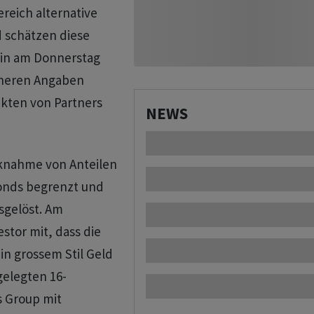
ereich alternative
schätzen ‌diese
erin am Donnerstag
üheren Angaben
kten von ‌Partners
NEWS
cknahme von Anteilen
onds begrenzt ​und
sgelöst. Am
estor mit, dass die
in grossem Stil Geld
gelegten 16-
rs Group mit