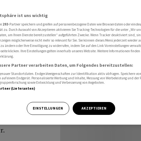
 Fonds-Rückgaben den Rücken
atsphäre ist uns wichtig
re
293
-Partner speichern und greifen auf personenbezogene Daten wie Browserdaten oder einde
rs Group
ät zu. Durch Auswahl von Akzeptieren aktivieren Sie Tracking-Technologien für die unter „Wir un
aten, um Ihnen Dienste bereitzustellen“ aufgeführten Zwecke. Wenn Tracker deaktiviert sind, s
nzeigen möglicherweise nicht mehr so relevant für Sie. Sie können dieses Menü jederzeit wieder a
aben den
 zu ändern oder Ihre Einwilligung zu widerrufen, indem Sie auf den Link Voreinstellungen verwal
eite klicken. Ihre Einstellungen gelten innerhalb unseres Website. Weitere Informationen finden 
rklärung.
nsere Partner verarbeiten Daten, um Folgendes bereitzustellen:
nauer Standortdaten. Endgeräteeigenschaften zur Identifikation aktiv abfragen. Speichern von 
 auf einem Endgerät. Personalisierte Werbung und Inhalte, Messung von Werbeleistung und der
elgruppenforschung sowie Entwicklung und Verbesserung von Angeboten.
artner (Lieferanten)
ldern aus
EINSTELLUNGEN
AKZEPTIEREN
ie UBS ⁠hinter
r.