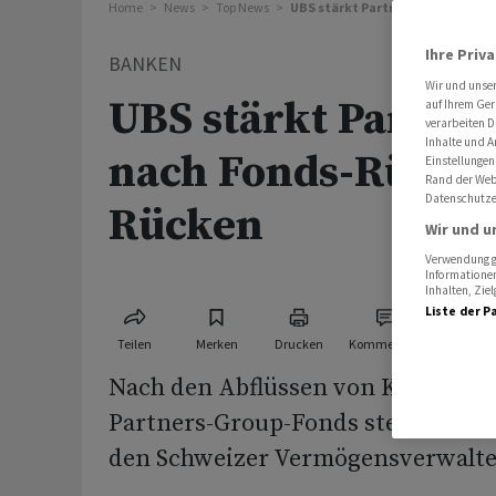
Home
News
Top News
UBS stärkt Partners Group nach
Ihre Priv
BANKEN
Wir und unse
UBS stärkt Partne
auf Ihrem Ger
verarbeiten D
Inhalte und A
nach Fonds-Rückg
Einstellungen
Rand der Webs
Datenschutze
Rücken
Wir und u
Verwendung ge
Informationen
Inhalten, Zi
Liste der P
Teilen
Merken
Drucken
Kommentare
Nach den Abflüssen von Kundenge
Partners-Group-Fonds stellt sich ‌d
den Schweizer Vermögensverwalte