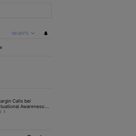
NEUESTE
e
ten Artikel der letzten 7 days.
argin Calls bei
hfrage der Zentralbanken könnte Goldpreis weiter belasten" mit 5 ko
ikel mit dem Titel "Margin Calls bei Situational Awareness: Alles übe
ituational Awareness:
lles über den Retter-
3
eal