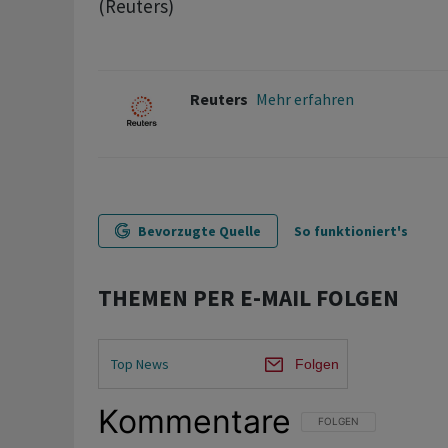
(Reuters)
Reuters
Mehr erfahren
Bevorzugte Quelle
So funktioniert's
THEMEN PER E-MAIL FOLGEN
Top News
Folgen
Kommentare
FOLGE DIESER UNTERHAL
FOLGEN