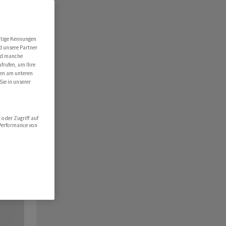
utige Kennungen
d unsere Partner
ind manche
ufrufen, um Ihre
ten am unteren
Sie in unserer
oder Zugriff auf
 Performance von