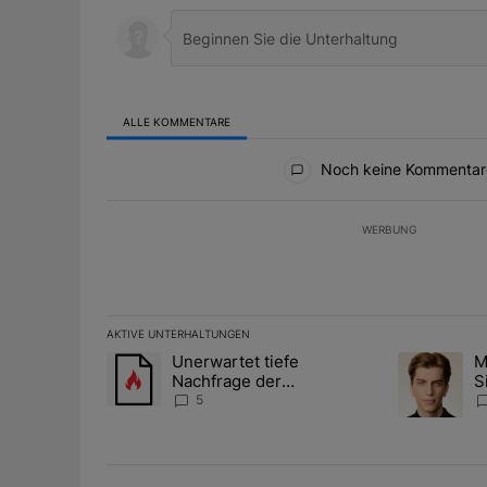
ALLE KOMMENTARE
Alle Kommentare
Noch keine Kommentar
WERBUNG
AKTIVE UNTERHALTUNGEN
Das Folgende ist eine Liste der am meisten kommentier
Unerwartet tiefe
M
Ein Trendartikel mit dem Titel "Unerwartet tiefe Nac
Ein Trendart
Nachfrage der
S
Zentralbanken könnte
A
5
Goldpreis weiter belasten
D