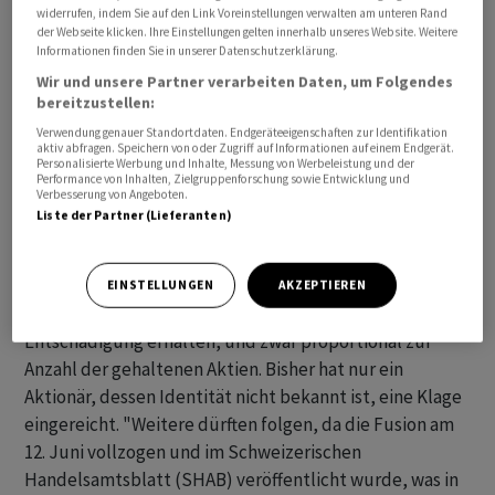
widerrufen, indem Sie auf den Link Voreinstellungen verwalten am unteren Rand
der Webseite klicken. Ihre Einstellungen gelten innerhalb unseres Website. Weitere
"Grossaktionäre haben die Mittel, teure Verfahren
Informationen finden Sie in unserer Datenschutzerklärung.
einzuleiten, und können daher auf eine
Wir und unsere Partner verarbeiten Daten, um Folgendes
aussergerichtliche Abfindung hoffen, die sich jedoch
bereitzustellen:
nicht auf die anderen Aktionäre erstreckt", erläuterte
Verwendung genauer Standortdaten. Endgeräteeigenschaften zur Identifikation
aktiv abfragen. Speichern von oder Zugriff auf Informationen auf einem Endgerät.
Anwalt Grivat. Die Ansprüche der anderen
Personalisierte Werbung und Inhalte, Messung von Werbeleistung und der
Anteilseigener wolle man nun in einem gemeinsamen
Performance von Inhalten, Zielgruppenforschung sowie Entwicklung und
Verbesserung von Angeboten.
Verfahren bündeln.
Liste der Partner (Lieferanten)
Bisher nur eine Klage
EINSTELLUNGEN
AKZEPTIEREN
Sollten die Kläger Erfolg haben, würden sie eine
Entschädigung erhalten, und zwar proportional zur
Anzahl der gehaltenen Aktien. Bisher hat nur ein
Aktionär, dessen Identität nicht bekannt ist, eine Klage
eingereicht. "Weitere dürften folgen, da die Fusion am
12. Juni vollzogen und im Schweizerischen
Handelsamtsblatt (SHAB) veröffentlicht wurde, was in