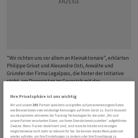
"Wir richten uns vor allem an Kleinaktionäre", erklärten
Philippe Grivat und Alexandre Osti, Anwälte und
Gründer der Firma Legalpass, die hinter der Initiative
steht, am Donnerstag im Gespräch mit der
Nachrichtenagentur AWP.
Ihre Privatsphäre ist uns wichtig
Das Schweizer Recht lasse zwar keine Sammelklage zu.
Wir und unsere
293
-Partner speichern und greifen auf personenbezogene Daten
wie Browserdaten oder eindeutige Kennungen auf Ihrem Gerät zu. Durch Auswahl
Aber das Fusionsgesetz sehe für Aktionäre die
von Akzeptieren aktivieren Sie Tracking-Technologien für die unter „Wir und
Möglichkeit vor, eine "Überprüfung des
unsere Partner verarbeiten Daten, um Ihnen Dienste bereitzustellen“ aufgeführten
Umtauschverhältnisses" zu verlangen, um eventuell an
Zwecke. Wenn Tracker deaktiviert sind, sind manche Inhalte und Anzeigen
möglicherweise nicht mehr so relevant für Sie. Sie können dieses Menü jederzeit
eine "angemessene" Entschädigung zu kommen.
wieder aufrufen, um Ihre Einstellungen zu ändern oder Ihre Einwilligung zu