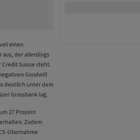
eil einen
 aus, der allerdings
redit Suisse steht.
negativen Goodwill
is deutlich unter dem
zer Grossbank lag.
 um 27 Prozent
e erhalten. Zudem
r CS-Übernahme