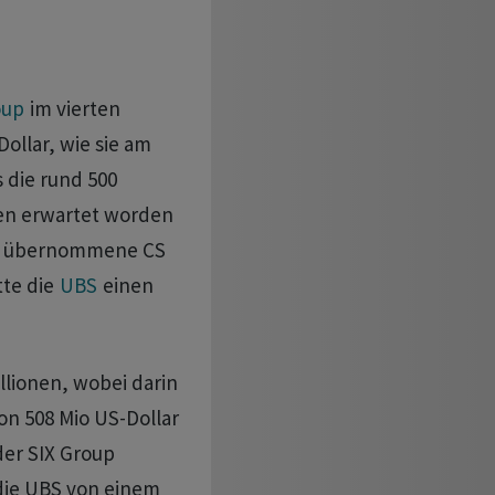
oup
im vierten
Dollar, wie sie am
s die rund 500
sten erwartet worden
die übernommene CS
tte die
UBS
einen
llionen, wobei darin
on 508 Mio US-Dollar
er SIX Group
t die UBS von einem