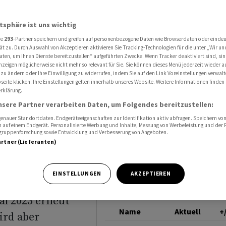
etwas geringer als erwartet - Rekordgewinn fürs Gesamtjahr
UBS GROUP
atsphäre ist uns wichtig
re
293
-Partner speichern und greifen auf personenbezogene Daten wie Browserdaten oder einde
rten
ät zu. Durch Auswahl von Akzeptieren aktivieren Sie Tracking-Technologien für die unter „Wir un
aten, um Ihnen Dienste bereitzustellen“ aufgeführten Zwecke. Wenn Tracker deaktiviert sind, s
nzeigen möglicherweise nicht mehr so relevant für Sie. Sie können dieses Menü jederzeit wieder a
nger als
 zu ändern oder Ihre Einwilligung zu widerrufen, indem Sie auf den Link Voreinstellungen verwal
eite klicken. Ihre Einstellungen gelten innerhalb unseres Website. Weitere Informationen finden 
rklärung.
gewinn
nsere Partner verarbeiten Daten, um Folgendes bereitzustellen:
nauer Standortdaten. Endgeräteeigenschaften zur Identifikation aktiv abfragen. Speichern von 
 auf einem Endgerät. Personalisierte Werbung und Inhalte, Messung von Werbeleistung und der
elgruppenforschung sowie Entwicklung und Verbesserung von Angeboten.
artner (Lieferanten)
EINSTELLUNGEN
AKZEPTIEREN
al 2023 erneut
Name
Aktuell
+
ird aber