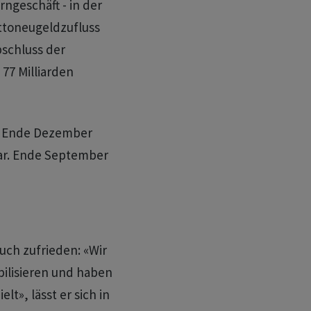
rngeschäft - in der
ttoneugeldzufluss
bschluss der
77 Milliarden
r Ende Dezember
lar. Ende September
uch zufrieden: «Wir
bilisieren und haben
lt», lässt er sich in