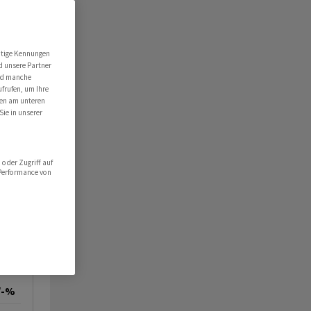
utige Kennungen
d unsere Partner
ind manche
ufrufen, um Ihre
ten am unteren
Sie in unserer
oder Zugriff auf
 Performance von
/-%