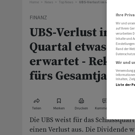
Home
News
Top News
UBS-Verlust im vierten Quartal 
Ihre Priv
FINANZ
Wir und unse
UBS-Verlust im vie
auf Ihrem Ger
verarbeiten D
Inhalte und A
Quartal etwas geri
Einstellungen
Rand der Webs
Datenschutze
erwartet - Rekord
Wir und u
fürs Gesamtjahr
Verwendung ge
Informationen
Inhalten, Zi
Liste der P
Teilen
Merken
Drucken
Kommentare
Die UBS weist für das Schlussquart
einen Verlust aus. Die Dividende w