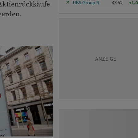
UBS Group N
43.52
+1.
 Aktienrückkäufe
werden.