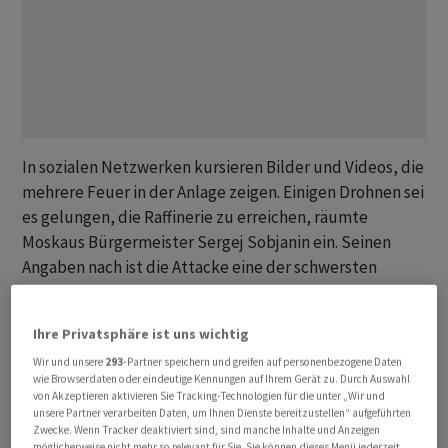
In sozialen Netzwerken kursieren Bilder und Videos, die
mehrere Feuer in der Anlage zeigen. Einigen Drohnen sei
es gelungen, die Raffinerie zu erreichen, räumte
Moskaus Bürgermeister Sergej Sobjanin ein. Seinen
Angaben nach ist die Attacke eine der schwersten
ukrainischen Drohnenangriffe auf Moskau seit
Kriegsbeginn. Nach letztem Stand hat die Flugabwehr
Ihre Privatsphäre ist uns wichtig
mehr als 190 Drohnen abgeschossen.
Wir und unsere
293
-Partner speichern und greifen auf personenbezogene Daten
wie Browserdaten oder eindeutige Kennungen auf Ihrem Gerät zu. Durch Auswahl
Zahlreiche Aufnahmen von Augenzeugen zeigen
von Akzeptieren aktivieren Sie Tracking-Technologien für die unter „Wir und
allerdings auch die teilweise Hilflosigkeit der
unsere Partner verarbeiten Daten, um Ihnen Dienste bereitzustellen“ aufgeführten
Zwecke. Wenn Tracker deaktiviert sind, sind manche Inhalte und Anzeigen
Flugabwehr. So ist auf einigen Videos zu sehen, wie die
möglicherweise nicht mehr so relevant für Sie. Sie können dieses Menü jederzeit