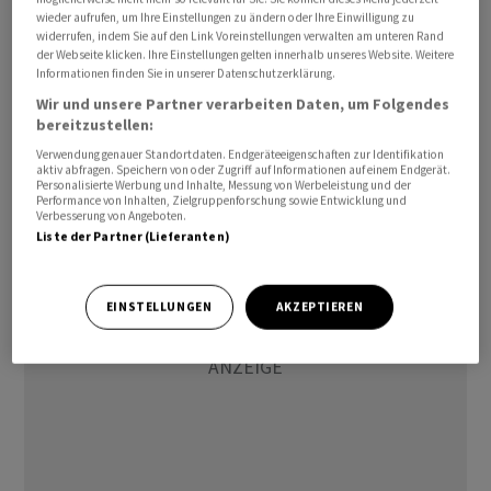
Drohnen unbeeindruckt von Gewehrsalven weiter auf
wieder aufrufen, um Ihre Einstellungen zu ändern oder Ihre Einwilligung zu
widerrufen, indem Sie auf den Link Voreinstellungen verwalten am unteren Rand
Kurs bleiben. In einem anderen Video verfehlt ein
der Webseite klicken. Ihre Einstellungen gelten innerhalb unseres Website. Weitere
Flugabwehrgeschoss die Drohne. Und selbst bei einem
Informationen finden Sie in unserer Datenschutzerklärung.
Treffer explodiert die Drohne nicht in der Luft, sondern
Wir und unsere Partner verarbeiten Daten, um Folgendes
bereitzustellen:
in einem Gartenfachmarkt nahe der Raffinerie. Die
Echtheit der Aufnahmen konnte zunächst nicht
Verwendung genauer Standortdaten. Endgeräteeigenschaften zur Identifikation
aktiv abfragen. Speichern von oder Zugriff auf Informationen auf einem Endgerät.
überprüft werden.
Personalisierte Werbung und Inhalte, Messung von Werbeleistung und der
Performance von Inhalten, Zielgruppenforschung sowie Entwicklung und
Verbesserung von Angeboten.
Liste der Partner (Lieferanten)
EINSTELLUNGEN
AKZEPTIEREN