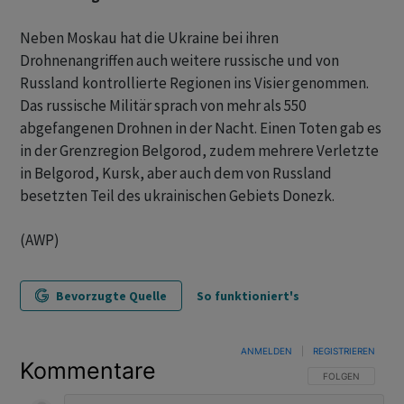
Neben Moskau hat die Ukraine bei ihren
Drohnenangriffen auch weitere russische und von
Russland kontrollierte Regionen ins Visier genommen.
Das russische Militär sprach von mehr als 550
abgefangenen Drohnen in der Nacht. Einen Toten gab es
in der Grenzregion Belgorod, zudem mehrere Verletzte
in Belgorod, Kursk, aber auch dem von Russland
besetzten Teil des ukrainischen Gebiets Donezk.
(AWP)
Bevorzugte Quelle
So funktioniert's
ANMELDEN
|
REGISTRIEREN
Kommentare
FOLGE DIESER U
FOLGEN