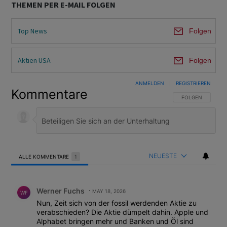
THEMEN PER E-MAIL FOLGEN
Top News
Folgen
Aktien USA
Folgen
ANMELDEN
|
REGISTRIEREN
Kommentare
FOLGE DIESER U
FOLGEN
NEUESTE
ALLE KOMMENTARE
1
Alle Kommentare
Kommentar von Werner Fuchs.
Werner Fuchs
MAY 18, 2026
WF
Nun, Zeit sich von der fossil werdenden Aktie zu
verabschieden? Die Aktie dümpelt dahin. Apple und
Alphabet bringen mehr und Banken und Öl sind