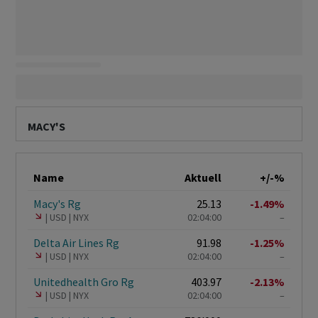
MACY'S
Name
Aktuell
+/-%
Macy's Rg
25.13
-1.49%
USD
NYX
02:04:00
–
Delta Air Lines Rg
91.98
-1.25%
USD
NYX
02:04:00
–
Unitedhealth Gro Rg
403.97
-2.13%
USD
NYX
02:04:00
–