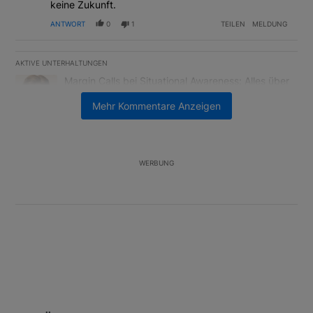
keine Zukunft.
ANTWORT
0
1
TEILEN
MELDUNG
AKTIVE UNTERHALTUNGEN
Das Folgende ist eine Liste der am meisten kommentierten Artikel
Ein Trendartikel mit dem Titel "Margin Calls bei Situational Awar
Margin Calls bei Situational Awareness: Alles über
den Retter-Deal
Mehr Kommentare Anzeigen
3
Ein Trendartikel mit dem Titel "US-Finanzministerium bereitet Ban
US-Finanzministerium bereitet Banken laut Insider
auf eventuelle Yen-Intervention vor
2
WERBUNG
Unterstützt von