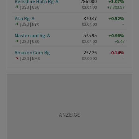
Berkshire Hath Rg-A
786'000
+1.07%
USD
USC
02:04:00
+8'303.97
Visa Rg-A
370.47
+0.52%
USD
NYX
02:04:00
–
Mastercard Rg-A
575.95
+0.96%
USD
USC
02:04:00
+5.47
Amazon.Com Rg
272.26
-0.14%
USD
NMS
02:00:00
–