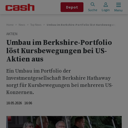
Depot
Suche
Login
Menu
Home
News
Top News
Umbau im Berkshire-Portfolio löst Kursbewegungen bei U
AKTIEN
Umbau im Berkshire-Portfolio
löst Kursbewegungen bei US-
Aktien aus
Ein Umbau im Portfolio der
Investmentgesellschaft Berkshire Hathaway
sorgt ‌für Kursbewegungen ⁠bei mehreren US-
Konzernen.
18.05.2026 16:06