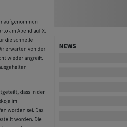
der aufgenommen
arto am Abend auf X.
ür die schnelle
NEWS
Wir erwarten von der
cht wieder angreift.
rausgehalten
geteilt, dass in der
skoje im
en worden sei. Das
stellt worden. Die