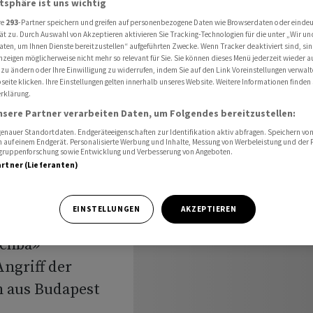
atsphäre ist uns wichtig
ieder Öl durch «Druschba»-Pipeline
re
293
-Partner speichern und greifen auf personenbezogene Daten wie Browserdaten oder einde
ät zu. Durch Auswahl von Akzeptieren aktivieren Sie Tracking-Technologien für die unter „Wir un
aten, um Ihnen Dienste bereitzustellen“ aufgeführten Zwecke. Wenn Tracker deaktiviert sind, s
nzeigen möglicherweise nicht mehr so relevant für Sie. Sie können dieses Menü jederzeit wieder a
n nach
 zu ändern oder Ihre Einwilligung zu widerrufen, indem Sie auf den Link Voreinstellungen verwal
eite klicken. Ihre Einstellungen gelten innerhalb unseres Website. Weitere Informationen finden 
rklärung.
durch
nsere Partner verarbeiten Daten, um Folgendes bereitzustellen:
ne
nauer Standortdaten. Endgeräteeigenschaften zur Identifikation aktiv abfragen. Speichern von 
 auf einem Endgerät. Personalisierte Werbung und Inhalte, Messung von Werbeleistung und der
elgruppenforschung sowie Entwicklung und Verbesserung von Angeboten.
artner (Lieferanten)
EINSTELLUNGEN
AKZEPTIEREN
schba»
Angriff der
 aus Budapest