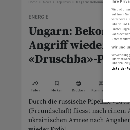
Ihre Priv
Home
News
Top News
Ungarn: Bekommen nach Angriff w
Wir und unse
auf Ihrem Ger
ENERGIE
verarbeiten D
Inhalte und A
Ungarn: Bekomme
Einstellungen
Rand der Webs
Datenschutze
Angriff wieder Öl 
Wir und u
«Druschba»-Pipeli
Verwendung ge
Informationen
Inhalten, Zi
Liste der P
Teilen
Merken
Drucken
Kommentare
Durch die russische Pipeline «Dru
(Freundschaft) fliesst nach einem 
ukrainischen Armee nach Angaben
wieder Erdöl.