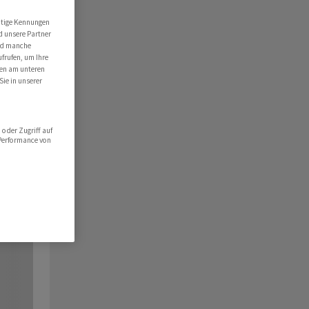
utige Kennungen
d unsere Partner
ind manche
ufrufen, um Ihre
ten am unteren
Sie in unserer
oder Zugriff auf
 Performance von