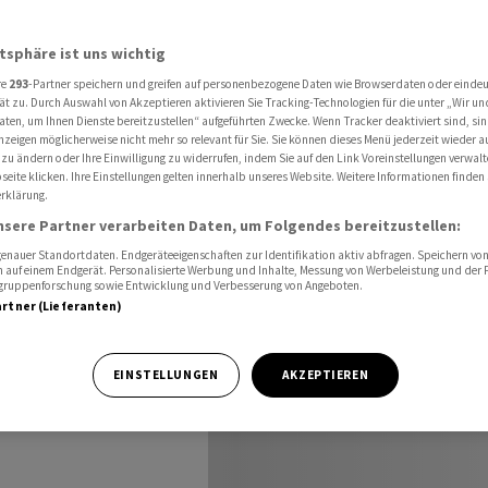
hungen - Aktie zieht an
atsphäre ist uns wichtig
re
293
-Partner speichern und greifen auf personenbezogene Daten wie Browserdaten oder einde
 von
ät zu. Durch Auswahl von Akzeptieren aktivieren Sie Tracking-Technologien für die unter „Wir un
aten, um Ihnen Dienste bereitzustellen“ aufgeführten Zwecke. Wenn Tracker deaktiviert sind, s
nzeigen möglicherweise nicht mehr so relevant für Sie. Sie können dieses Menü jederzeit wieder a
 Aktie
 zu ändern oder Ihre Einwilligung zu widerrufen, indem Sie auf den Link Voreinstellungen verwal
eite klicken. Ihre Einstellungen gelten innerhalb unseres Website. Weitere Informationen finden 
rklärung.
nsere Partner verarbeiten Daten, um Folgendes bereitzustellen:
nauer Standortdaten. Endgeräteeigenschaften zur Identifikation aktiv abfragen. Speichern von 
 auf einem Endgerät. Personalisierte Werbung und Inhalte, Messung von Werbeleistung und der
elgruppenforschung sowie Entwicklung und Verbesserung von Angeboten.
artner (Lieferanten)
r traut sich
EINSTELLUNGEN
AKZEPTIEREN
en Lauf etwas