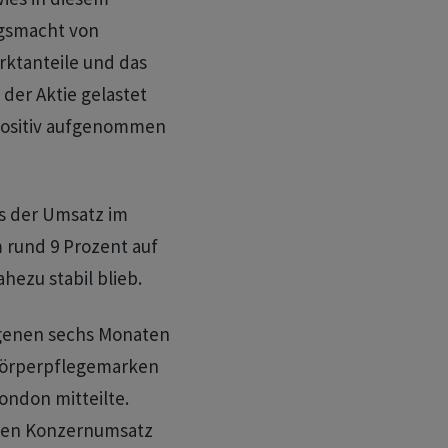
gsmacht von
rktanteile und das
der Aktie gelastet
 positiv aufgenommen
 der Umsatz im
m rund 9 Prozent auf
hezu stabil blieb.
ngenen sechs Monaten
 Körperpflegemarken
ondon mitteilte.
eren Konzernumsatz