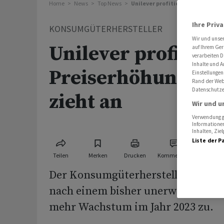
Home
News
Top News
Unilever profitiert von Preiserhö
Ihre Priv
KONSUMGÜTERHERSTELLER
Wir und unse
Unilever profitiert
auf Ihrem Ger
verarbeiten D
Inhalte und A
Preiserhöhungen -
Einstellungen
Rand der Webs
Datenschutze
zieht an
Wir und u
Verwendung ge
Informationen
Inhalten, Zi
Liste der P
Teilen
Merken
Drucken
Kommentare
Der Konsumgüterhersteller Unileve
nach einem bisher unerwartet gut
mehr Wachstum im Jahr 2023 zu.