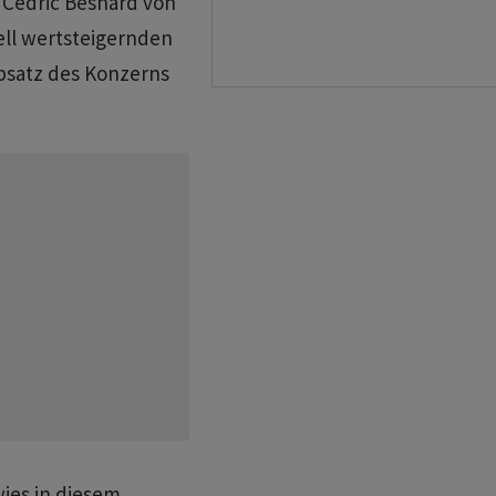
h Cedric Besnard von
ell wertsteigernden
Absatz des Konzerns
wies in diesem