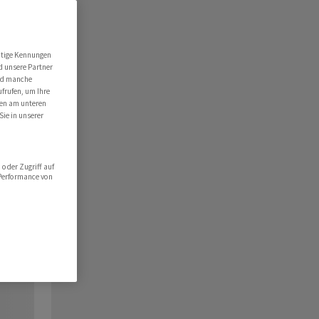
utige Kennungen
d unsere Partner
ind manche
ufrufen, um Ihre
ten am unteren
Sie in unserer
oder Zugriff auf
 Performance von