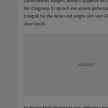
Zahlenwerks steigen. Ähnlich äusserte sic
der Citigroup. Er sprach von einem potenzi
Ereignis für die Aktie und zeigte sich vom 
überrascht.
Analystin Molly Wylenzek von Jefferies ver