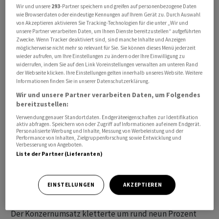
Wir und unsere
293
-Partner speichern und greifen auf personenbezogene Daten
wie Browserdaten oder eindeutige Kennungen auf Ihrem Gerät zu. Durch Auswahl
von Akzeptieren aktivieren Sie Tracking-Technologien für die unter „Wir und
unsere Partner verarbeiten Daten, um Ihnen Dienste bereitzustellen“ aufgeführten
Zwecke. Wenn Tracker deaktiviert sind, sind manche Inhalte und Anzeigen
möglicherweise nicht mehr so relevant für Sie. Sie können dieses Menü jederzeit
wieder aufrufen, um Ihre Einstellungen zu ändern oder Ihre Einwilligung zu
widerrufen, indem Sie auf den Link Voreinstellungen verwalten am unteren Rand
Der Vorstand konkretisiert daher seine Ziele für das
der Webseite klicken. Ihre Einstellungen gelten innerhalb unseres Website. Weitere
Jahr. Der bereinigte Gewinn je Aktie dürfte 2024 nun
Informationen finden Sie in unserer Datenschutzerklärung.
zwischen 27,50 und 27,75 US-Dollar liegen, wie das
Wir und unsere Partner verarbeiten Daten, um Folgendes
Unternehmen am Dienstag in Minnetonka mitteilte. Die
bereitzustellen:
in den Vereinigten Staaten wichtige Kennziffer fällt
Verwendung genauer Standortdaten. Endgeräteeigenschaften zur Identifikation
aktiv abfragen. Speichern von oder Zugriff auf Informationen auf einem Endgerät.
damit am oberen Ende der Spanne etwas kleiner aus als
Personalisierte Werbung und Inhalte, Messung von Werbeleistung und der
Performance von Inhalten, Zielgruppenforschung sowie Entwicklung und
bisher bekannt - hier standen bislang 28 Dollar auf dem
Verbesserung von Angeboten.
Zettel. Im vorbörslichen Handel verloren die Papiere
Liste der Partner (Lieferanten)
von Unitedhealth rund zwei Prozent.
EINSTELLUNGEN
AKZEPTIEREN
Dabei entwickelte sich der Versicherer im
abgeschlossenen dritten Quartal besser als gedacht.
Der Konzernumsatz kletterte um rund neun Prozent