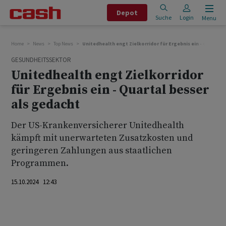
Depot
Suche
Login
Menu
Home
News
Top News
Unitedhealth engt Zielkorridor für Ergebnis ein - Quartal 
GESUNDHEITSSEKTOR
Unitedhealth engt Zielkorridor
für Ergebnis ein - Quartal besser
als gedacht
Der US-Krankenversicherer Unitedhealth
kämpft mit unerwarteten Zusatzkosten und
geringeren Zahlungen aus staatlichen
Programmen.
15.10.2024 12:43