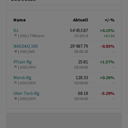
Name
Aktuell
+/-%
DJ
54'453.87
+0.15%
USD
TTMzero
15:29:14
+83.86
NASDAQ 100
29'487.79
-0.83%
USD
NAI
05.08.26
–
Pfizer Rg
25.81
+1.57%
USD
NYX
02:04:00
–
Merck Rg
128.33
+0.26%
USD
NYX
02:04:00
–
Uber Tech Rg
68.18
-5.29%
USD
NYX
02:04:00
–