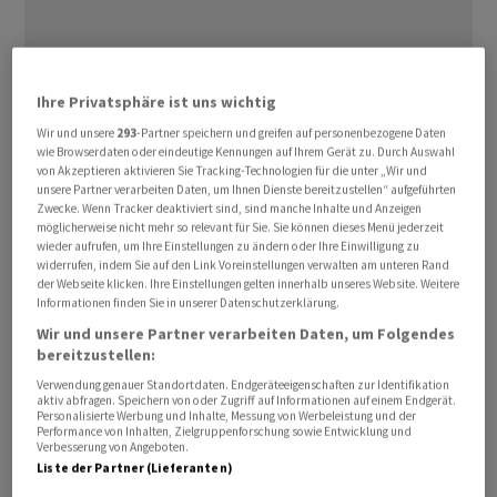
Rund eine Dreiviertelstunde vor Handelsbeginn
Ihre Privatsphäre ist uns wichtig
taxierte der Broker IG den Leitindex
Dow Jones
Wir und unsere
293
-Partner speichern und greifen auf personenbezogene Daten
Industrial 0,2 Prozent tiefer auf 35'473 Punkte. Der
wie Browserdaten oder eindeutige Kennungen auf Ihrem Gerät zu. Durch Auswahl
von Akzeptieren aktivieren Sie Tracking-Technologien für die unter „Wir und
technologielastige Auswahlindex
Nasdaq 100
wurde mit
unsere Partner verarbeiten Daten, um Ihnen Dienste bereitzustellen“ aufgeführten
15'675 Punkten ein halbes Prozent tiefer erwartet.
Zwecke. Wenn Tracker deaktiviert sind, sind manche Inhalte und Anzeigen
möglicherweise nicht mehr so relevant für Sie. Sie können dieses Menü jederzeit
wieder aufrufen, um Ihre Einstellungen zu ändern oder Ihre Einwilligung zu
Die Quartalsberichtssaison der Unternehmen lieferte
widerrufen, indem Sie auf den Link Voreinstellungen verwalten am unteren Rand
durchwachsene Signale. Anleger klopfen aktuell vor
der Webseite klicken. Ihre Einstellungen gelten innerhalb unseres Website. Weitere
Informationen finden Sie in unserer Datenschutzerklärung.
allem die Ausblicke der Konzerne auf Anzeichen einer
Wir und unsere Partner verarbeiten Daten, um Folgendes
allgemeinen Wirtschaftsschwäche ab. So hatte zuletzt
bereitzustellen:
zwar die Hoffnung auf ein baldiges Ende des
Verwendung genauer Standortdaten. Endgeräteeigenschaften zur Identifikation
Zinserhöhungszyklus der US-Notenbank Fed die
aktiv abfragen. Speichern von oder Zugriff auf Informationen auf einem Endgerät.
Personalisierte Werbung und Inhalte, Messung von Werbeleistung und der
Aktienkurse angetrieben. Im Hintergrund schwelte aber
Performance von Inhalten, Zielgruppenforschung sowie Entwicklung und
Verbesserung von Angeboten.
beständig die Sorge vor einer grösseren
Liste der Partner (Lieferanten)
Wirtschaftsdelle infolge der strafferen Geldpolitik, die