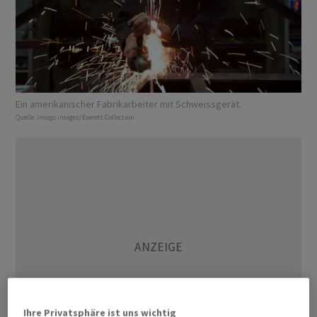
Ein amerikanischer Fabrikarbeiter mit Schweissgerät.
Quelle:
imago images/Everett Collection
Ihre Privatsphäre ist uns wichtig