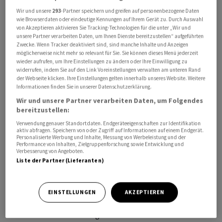
Wir und unsere
293
-Partner speichern und greifen auf personenbezogene Daten
wie Browserdaten oder eindeutige Kennungen auf Ihrem Gerät zu. Durch Auswahl
von Akzeptieren aktivieren Sie Tracking-Technologien für die unter „Wir und
unsere Partner verarbeiten Daten, um Ihnen Dienste bereitzustellen“ aufgeführten
Die Kurse von US-Staatsanleihen sind am Freitag nach
Zwecke. Wenn Tracker deaktiviert sind, sind manche Inhalte und Anzeigen
der Veröffentlichung des Arbeitsmarktberichts der
möglicherweise nicht mehr so relevant für Sie. Sie können dieses Menü jederzeit
wieder aufrufen, um Ihre Einstellungen zu ändern oder Ihre Einwilligung zu
amerikanischen Regierung leicht gesunken. Der
widerrufen, indem Sie auf den Link Voreinstellungen verwalten am unteren Rand
Terminkontrakt für zehnjährige Anleihen (T-Note-
der Webseite klicken. Ihre Einstellungen gelten innerhalb unseres Website. Weitere
Informationen finden Sie in unserer Datenschutzerklärung.
Future) fiel im frühen Handel geringfügig um 0,06
Wir und unsere Partner verarbeiten Daten, um Folgendes
Prozent auf 110,17 Punkte. Die Rendite für zehnjährige
bereitzustellen:
Anleihen betrug 4,16 Prozent.
Verwendung genauer Standortdaten. Endgeräteeigenschaften zur Identifikation
aktiv abfragen. Speichern von oder Zugriff auf Informationen auf einem Endgerät.
Personalisierte Werbung und Inhalte, Messung von Werbeleistung und der
Zum Handelsauftakt am US-Rentenmarkt war bekannt
Performance von Inhalten, Zielgruppenforschung sowie Entwicklung und
geworden, dass sich der amerikanische Arbeitsmarkt
Verbesserung von Angeboten.
Liste der Partner (Lieferanten)
weiter robust entwickelt. Die Daten konnten allerdings
nur in den ersten Handelsminuten stärkere
Kursbewegungen auslösen, bevor sich die Kurse schnell
EINSTELLUNGEN
AKZEPTIEREN
wieder auf dem Niveau des Vortages eingependelt
haben. Am Markt war allgemein mit robusten Daten vom