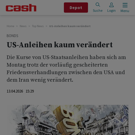
Depot
Suche
Login
Menu
Home
News
Top News
US-Anleihen kaum verändert
BONDS
US-Anleihen kaum verändert
Die Kurse von US-Staatsanleihen haben sich am
Montag trotz der vorläufig gescheiterten
Friedensverhandlungen zwischen den USA und
dem Iran wenig verändert.
13.04.2026 15:29