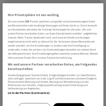
Ihre Privatsphäre ist uns wichtig
Die Kurse von US-Staatsanleihen haben sich am Montag
Wir und unsere
293
-Partner speichern und greifen auf personenbezogene Daten
trotz der vorläufig gescheiterten
wie Browserdaten oder eindeutige Kennungen auf Ihrem Gerät zu. Durch Auswahl
von Akzeptieren aktivieren Sie Tracking-Technologien für die unter „Wir und
Friedensverhandlungen zwischen den USA und dem
unsere Partner verarbeiten Daten, um Ihnen Dienste bereitzustellen“ aufgeführten
Iran und einer angekündigten Blockade der Strasse von
Zwecke. Wenn Tracker deaktiviert sind, sind manche Inhalte und Anzeigen
möglicherweise nicht mehr so relevant für Sie. Sie können dieses Menü jederzeit
Hormus durch die USA wenig verändert. Der
wieder aufrufen, um Ihre Einstellungen zu ändern oder Ihre Einwilligung zu
Terminkontrakt für zehnjährige Staatsanleihen (T-
widerrufen, indem Sie auf den Link Voreinstellungen verwalten am unteren Rand
Note-Future) fiel um 0,06 Prozent auf 111,03 Punkte.
der Webseite klicken. Ihre Einstellungen gelten innerhalb unseres Website. Weitere
Informationen finden Sie in unserer Datenschutzerklärung.
Die Rendite der zehnjährigen Anleihen betrug 4,32
Wir und unsere Partner verarbeiten Daten, um Folgendes
Prozent.
bereitzustellen:
Verwendung genauer Standortdaten. Endgeräteeigenschaften zur Identifikation
Nur zeitweise ging es mit den Renditen etwas stärker
aktiv abfragen. Speichern von oder Zugriff auf Informationen auf einem Endgerät.
Personalisierte Werbung und Inhalte, Messung von Werbeleistung und der
nach oben, als die
Ölpreise
nach der Ankündigung der
Performance von Inhalten, Zielgruppenforschung sowie Entwicklung und
Verbesserung von Angeboten.
Blockade durch das US-Militär deutlich gestiegen
Liste der Partner (Lieferanten)
waren. Durch die höheren
Ölpreise
werden die
Inflationsrisiken am Markt höher eingeschätzt. Dies