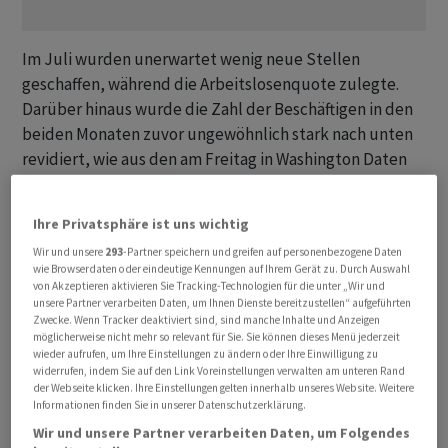
Im Juli wurden unerwartet wenig neue Stellen
geschaffen, während die Arbeitslosenquote zulegte.
Darüber hinaus wurde die Zahl der Beschäftigen in den
beiden Monaten zuvor ungewöhnlich stark nach unten
revidiert, wie aus den am Freitag in Washington Daten
des Arbeitsministeriums hervorgeht. Ökonomen
erklären die enttäuschenden Arbeitsmarktdaten auch
Ihre Privatsphäre ist uns wichtig
mit Auswirkungen der aggressiven Zollpolitik der US-
Wir und unsere
293
-Partner speichern und greifen auf personenbezogene Daten
Regierung.
wie Browserdaten oder eindeutige Kennungen auf Ihrem Gerät zu. Durch Auswahl
von Akzeptieren aktivieren Sie Tracking-Technologien für die unter „Wir und
unsere Partner verarbeiten Daten, um Ihnen Dienste bereitzustellen“ aufgeführten
Die Zahl der Beschäftigten ausserhalb der
Zwecke. Wenn Tracker deaktiviert sind, sind manche Inhalte und Anzeigen
Landwirtschaft stieg um 73.000, wie aus der Mitteilung
möglicherweise nicht mehr so relevant für Sie. Sie können dieses Menü jederzeit
wieder aufrufen, um Ihre Einstellungen zu ändern oder Ihre Einwilligung zu
hervorgeht. Analysten hatten im Schnitt mit einem
widerrufen, indem Sie auf den Link Voreinstellungen verwalten am unteren Rand
deutlich stärkeren Zuwachs um 104.000 gerechnet.
der Webseite klicken. Ihre Einstellungen gelten innerhalb unseres Website. Weitere
Darüber hinaus wurden die Werte für die Vormonate
Informationen finden Sie in unserer Datenschutzerklärung.
stark nach unten revidiert. Im Juni war die Zahl der
Wir und unsere Partner verarbeiten Daten, um Folgendes