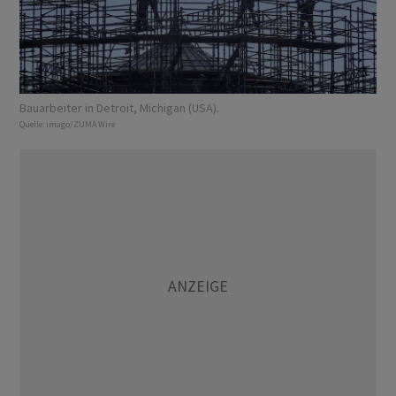
Bauarbeiter in Detroit, Michigan (USA).
Quelle:
imago/ZUMA Wire