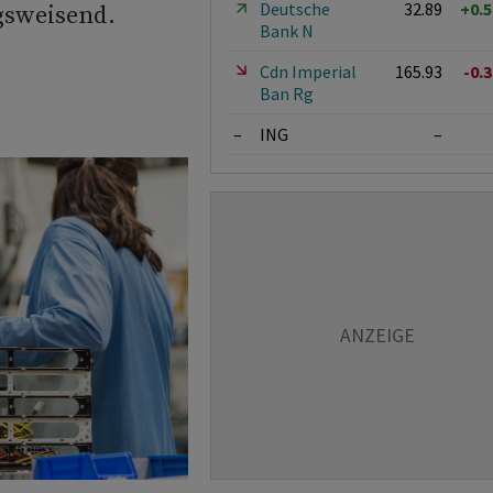
Deutsche
32.89
+0.
gsweisend.
Bank N
Cdn Imperial
165.93
-0.
Ban Rg
–
ING
–