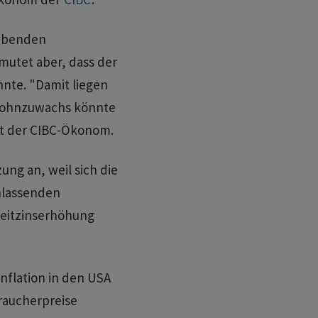
eibenden
mutet aber, dass der
nte. "Damit liegen
e Lohnzuwachs könnte
gt der CIBC-Ökonom.
ung an, weil sich die
hlassenden
Leitzinserhöhung
Inflation in den USA
raucherpreise