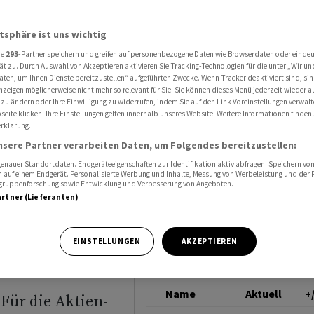
u Spekulationen um weitere Zinserhöhung führen
DEUTSCHE BANK
atsphäre ist uns wichtig
re
293
-Partner speichern und greifen auf personenbezogene Daten wie Browserdaten oder einde
aten
ät zu. Durch Auswahl von Akzeptieren aktivieren Sie Tracking-Technologien für die unter „Wir un
aten, um Ihnen Dienste bereitzustellen“ aufgeführten Zwecke. Wenn Tracker deaktiviert sind, s
nzeigen möglicherweise nicht mehr so relevant für Sie. Sie können dieses Menü jederzeit wieder a
ationen
 zu ändern oder Ihre Einwilligung zu widerrufen, indem Sie auf den Link Voreinstellungen verwal
eite klicken. Ihre Einstellungen gelten innerhalb unseres Website. Weitere Informationen finden 
rklärung.
rhöhung
nsere Partner verarbeiten Daten, um Folgendes bereitzustellen:
nauer Standortdaten. Endgeräteeigenschaften zur Identifikation aktiv abfragen. Speichern von 
 auf einem Endgerät. Personalisierte Werbung und Inhalte, Messung von Werbeleistung und der
elgruppenforschung sowie Entwicklung und Verbesserung von Angeboten.
artner (Lieferanten)
EINSTELLUNGEN
AKZEPTIEREN
Name
Aktuell
+
Für die Aktien-