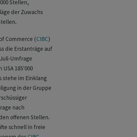
000 Stellen,
 läge der Zuwachs
tellen.
 of Commerce (
CIBC
)
s die Erstanträge auf
 Juli-Umfrage
n USA 185'000
s stehe im Einklang
ligung in der Gruppe
schüssiger
frage nach
den offenen Stellen.
te schnell in freie
Ökonom der
CIBC
.