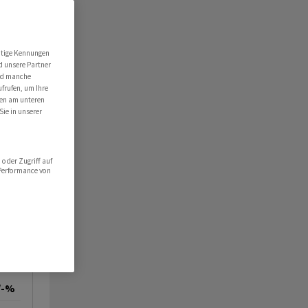
utige Kennungen
d unsere Partner
ind manche
ufrufen, um Ihre
ten am unteren
Sie in unserer
oder Zugriff auf
 Performance von
/-%