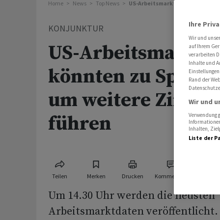
Home
News
Top News
US-Arbeitsmarktdaten könnten z
Ihre Priv
KONJUNKTUR
Wir und unse
US-Arbeitsmarktd
auf Ihrem Ger
verarbeiten D
Inhalte und A
könnten zu Spekul
Einstellungen
Rand der Webs
Datenschutze
um weitere Zinse
Wir und u
führen
Verwendung ge
Informationen
Inhalten, Zi
Liste der P
Teilen
Merken
Drucken
Kommentare
Um 14.30 Uhr werden die neusten
Arbeitsmarktdaten veröffentlicht. 