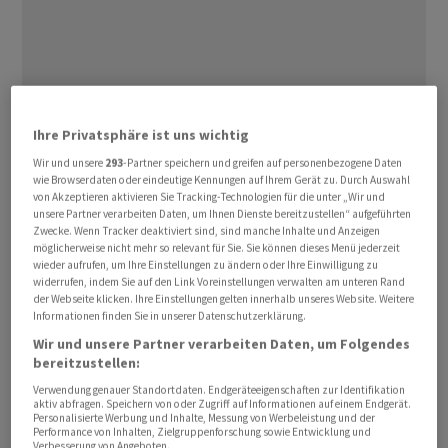
Ihre Privatsphäre ist uns wichtig
Die US-Arbeitsmarktdaten, die am Freitagnachmittag
um 14:30 Uhr mitteleuropäische Zeit veröffentlicht
Wir und unsere
293
-Partner speichern und greifen auf personenbezogene Daten
wie Browserdaten oder eindeutige Kennungen auf Ihrem Gerät zu. Durch Auswahl
werden, dürften an den Märkten für mehr Aufregung
von Akzeptieren aktivieren Sie Tracking-Technologien für die unter „Wir und
sorgen als die Zinssenkung durch die Europäische
unsere Partner verarbeiten Daten, um Ihnen Dienste bereitzustellen“ aufgeführten
Zwecke. Wenn Tracker deaktiviert sind, sind manche Inhalte und Anzeigen
Zentralbank von gestern Donnerstag.
möglicherweise nicht mehr so relevant für Sie. Sie können dieses Menü jederzeit
wieder aufrufen, um Ihre Einstellungen zu ändern oder Ihre Einwilligung zu
widerrufen, indem Sie auf den Link Voreinstellungen verwalten am unteren Rand
Die US-Notenbank Fed will die Inflation eindämmen
der Webseite klicken. Ihre Einstellungen gelten innerhalb unseres Website. Weitere
und dabei auch den heiss gelaufenen Arbeitsmarkt
Informationen finden Sie in unserer Datenschutzerklärung.
abkühlen. Wegen der hartnäckigen Inflation wird an den
Wir und unsere Partner verarbeiten Daten, um Folgendes
Finanzmärkten nicht vor September mit einer
bereitzustellen:
Leitzinssenkung gerechnet. Da weiter heftig über den
Verwendung genauer Standortdaten. Endgeräteeigenschaften zur Identifikation
aktiv abfragen. Speichern von oder Zugriff auf Informationen auf einem Endgerät.
Zeitpunkt einer US-Zinssenkung spekuliert wird,
Personalisierte Werbung und Inhalte, Messung von Werbeleistung und der
Performance von Inhalten, Zielgruppenforschung sowie Entwicklung und
erhoffen sich Börsianer von den am Nachmittag
Verbesserung von Angeboten.