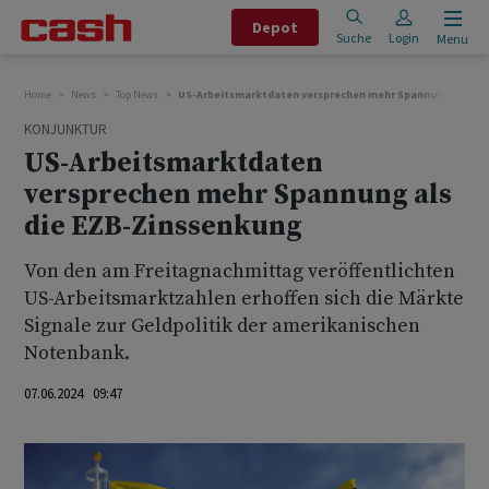
Depot
Suche
Login
Menu
Home
News
Top News
US-Arbeitsmarktdaten versprechen mehr Spannung als di
KONJUNKTUR
US-Arbeitsmarktdaten
versprechen mehr Spannung als
die EZB-Zinssenkung
Von den am Freitagnachmittag veröffentlichten
US-Arbeitsmarktzahlen erhoffen sich die Märkte
Signale zur Geldpolitik der amerikanischen
Notenbank.
07.06.2024 09:47