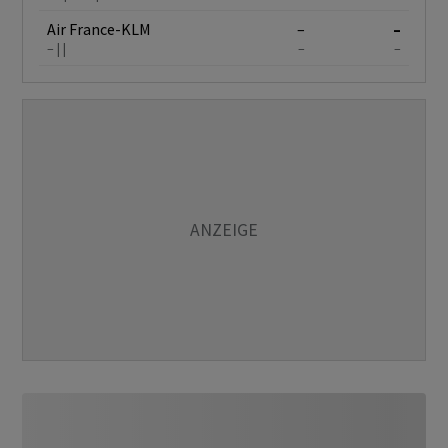
Air France-KLM
–
–
–
–
–