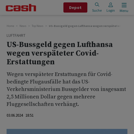
Depot
Suche
Login
Menu
Home
News
Top News
US-Bussgeld gegen Lufthansa wegen verspäteter Covid-E
LUFTFAHRT
US-Bussgeld gegen Lufthansa
wegen verspäteter Covid-
Erstattungen
Wegen verspäteter Erstattungen für Covid-
bedingte Flugausfälle hat das US-
Verkehrsministerium Bussgelder von insgesamt
2,5 Millionen Dollar gegen mehrere
Fluggesellschaften verhängt.
03.06.2024 18:51