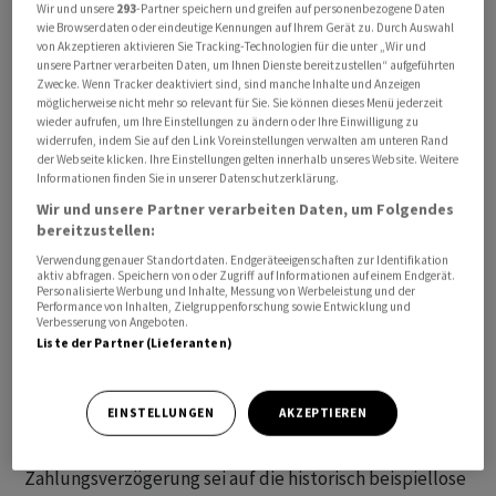
Wir und unsere
293
-Partner speichern und greifen auf personenbezogene Daten
wie Browserdaten oder eindeutige Kennungen auf Ihrem Gerät zu. Durch Auswahl
von Akzeptieren aktivieren Sie Tracking-Technologien für die unter „Wir und
unsere Partner verarbeiten Daten, um Ihnen Dienste bereitzustellen“ aufgeführten
Zwecke. Wenn Tracker deaktiviert sind, sind manche Inhalte und Anzeigen
möglicherweise nicht mehr so relevant für Sie. Sie können dieses Menü jederzeit
wieder aufrufen, um Ihre Einstellungen zu ändern oder Ihre Einwilligung zu
widerrufen, indem Sie auf den Link Voreinstellungen verwalten am unteren Rand
der Webseite klicken. Ihre Einstellungen gelten innerhalb unseres Website. Weitere
Informationen finden Sie in unserer Datenschutzerklärung.
Betroffen sind die
Lufthansa
, die zu
Air France
Wir und unsere Partner verarbeiten Daten, um Folgendes
gehörende
KLM
und South African Airways. Die
bereitzustellen:
Unternehmen hätten über 900 Millionen Dollar an
Verwendung genauer Standortdaten. Endgeräteeigenschaften zur Identifikation
aktiv abfragen. Speichern von oder Zugriff auf Informationen auf einem Endgerät.
Rückerstattungen für Flugausfälle während der Covid-
Personalisierte Werbung und Inhalte, Messung von Werbeleistung und der
Performance von Inhalten, Zielgruppenforschung sowie Entwicklung und
Pandemie erheblich verspätet ausgezahlt, Tausende
Verbesserung von Angeboten.
von Fluggästen hätten monatelang warten müssen.
Liste der Partner (Lieferanten)
KLM und
Lufthansa
wurden je 550.000 Dollar für
EINSTELLUNGEN
AKZEPTIEREN
Rückerstattungen nicht erstattungsfähiger Tickets
gutgeschrieben. Die Lufthansa erklärte, die
Zahlungsverzögerung sei auf die historisch beispiellose