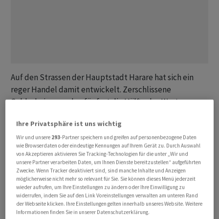
Auf den Strassen der Hauptstadt Harare hat sich ein
reger Handel damit entwickelt. Zerschlissene
Geldscheine werden für fast die Hälfte des Wertes
aufgekauft, geflickt und anschliessend mit Gewinn
Ihre Privatsphäre ist uns wichtig
wieder in Umlauf gebracht.
Wir und unsere
293
-Partner speichern und greifen auf personenbezogene Daten
wie Browserdaten oder eindeutige Kennungen auf Ihrem Gerät zu. Durch Auswahl
Schwarzmarkthändler Cuthbert Gudza hat daraus ein
von Akzeptieren aktivieren Sie Tracking-Technologien für die unter „Wir und
Geschäft gemacht. Er hält einen Zwei-Dollar-Schein
unsere Partner verarbeiten Daten, um Ihnen Dienste bereitzustellen“ aufgeführten
Zwecke. Wenn Tracker deaktiviert sind, sind manche Inhalte und Anzeigen
hoch, um einen Riss zu begutachten. Dann klebt er ihn
möglicherweise nicht mehr so relevant für Sie. Sie können dieses Menü jederzeit
vorsichtig wieder zusammen. Anschliessend legt er die
wieder aufrufen, um Ihre Einstellungen zu ändern oder Ihre Einwilligung zu
widerrufen, indem Sie auf den Link Voreinstellungen verwalten am unteren Rand
Banknote zum Trocknen in die Sonne und befindet: "So
der Webseite klicken. Ihre Einstellungen gelten innerhalb unseres Website. Weitere
gut wie neu."
Informationen finden Sie in unserer Datenschutzerklärung.