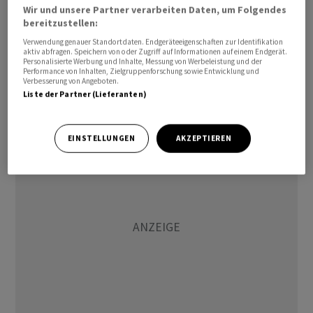
Wir und unsere Partner verarbeiten Daten, um Folgendes
Seit dem Zusammenbruch des simbabwischen Dollar im
bereitzustellen:
Jahr 2009 infolge einer rekordverdächtigen Inflation
Verwendung genauer Standortdaten. Endgeräteeigenschaften zur Identifikation
aktiv abfragen. Speichern von oder Zugriff auf Informationen auf einem Endgerät.
sind die Einheimischen für ihre täglichen Transaktionen
Personalisierte Werbung und Inhalte, Messung von Werbeleistung und der
Performance von Inhalten, Zielgruppenforschung sowie Entwicklung und
auf den "Greenback" angewiesen. Doch da der Zugang
Verbesserung von Angeboten.
zu der US-Währung begrenzt ist, feiern selbst stark
Liste der Partner (Lieferanten)
verschmutzte oder beschädigte Scheine ein Comeback.
EINSTELLUNGEN
AKZEPTIEREN