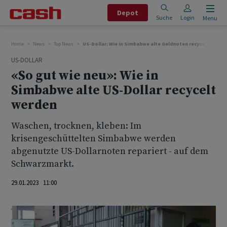
Depot
Suche
Login
Menu
Home
News
Top News
US-Dollar: Wie in Simbabwe alte Geldnoten recycelt werde
US-DOLLAR
«So gut wie neu»: Wie in
Simbabwe alte US-Dollar recycelt
werden
Waschen, trocknen, kleben: Im
krisengeschüttelten Simbabwe werden
abgenutzte US-Dollarnoten repariert - auf dem
Schwarzmarkt.
29.01.2023 11:00