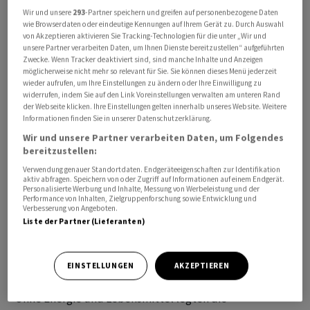
Wir und unsere
293
-Partner speichern und greifen auf personenbezogene Daten
wie Browserdaten oder eindeutige Kennungen auf Ihrem Gerät zu. Durch Auswahl
von Akzeptieren aktivieren Sie Tracking-Technologien für die unter „Wir und
Sie legten zum Vorjahresmonat um 0,8 Prozent zu, wie
unsere Partner verarbeiten Daten, um Ihnen Dienste bereitzustellen“ aufgeführten
das Arbeitsministerium am Freitag in Washington
Zwecke. Wenn Tracker deaktiviert sind, sind manche Inhalte und Anzeigen
möglicherweise nicht mehr so relevant für Sie. Sie können dieses Menü jederzeit
mitteilte. Volkswirte hatten im Schnitt eine Rate von 0,7
wieder aufrufen, um Ihre Einstellungen zu ändern oder Ihre Einwilligung zu
Prozent erwartet. Im Vormonat waren sie noch um
widerrufen, indem Sie auf den Link Voreinstellungen verwalten am unteren Rand
der Webseite klicken. Ihre Einstellungen gelten innerhalb unseres Website. Weitere
revidierte 0,2 Prozent (zunächst 0,1) geklettert.
Informationen finden Sie in unserer Datenschutzerklärung.
Wir und unsere Partner verarbeiten Daten, um Folgendes
Im vergangenen Jahr waren die Erzeugerpreise wegen
bereitzustellen:
der Folgen des russischen Kriegs gegen die Ukraine
Verwendung genauer Standortdaten. Endgeräteeigenschaften zur Identifikation
zeitweise mit zweistelligen Raten gestiegen. Seither
aktiv abfragen. Speichern von oder Zugriff auf Informationen auf einem Endgerät.
Personalisierte Werbung und Inhalte, Messung von Werbeleistung und der
hat sich der Preisauftrieb im Trend abgeschwächt.
Performance von Inhalten, Zielgruppenforschung sowie Entwicklung und
Verbesserung von Angeboten.
Liste der Partner (Lieferanten)
Im Vergleich zum Vormonat stiegen die Erzeugerpreise
im Juli um 0,3 Prozent. Hier war ein Anstieg von 0,2
Prozent erwartet worden
EINSTELLUNGEN
AKZEPTIEREN
Ohne Energie und Lebensmittel legten die